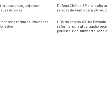
ntra o sarampo junto com
Defesa Civil de SP envia alert
 suas dúvidas
rajadas de vento para 24 regi
 manter a rotina saudável das
UBS do século XXI na Baixada 
o letivo
reforma, uma atualização tec
paulista, Por Humberto Tobé 