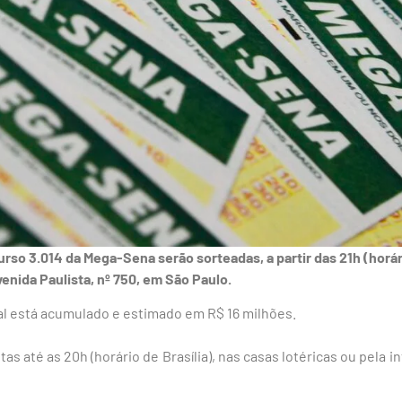
rso 3.014 da Mega-Sena serão sorteadas, a partir das 21h (horári
venida Paulista, nº 750, em São Paulo.
pal está acumulado e estimado em R$ 16 milhões.
as até as 20h (horário de Brasília), nas casas lotéricas ou pela in