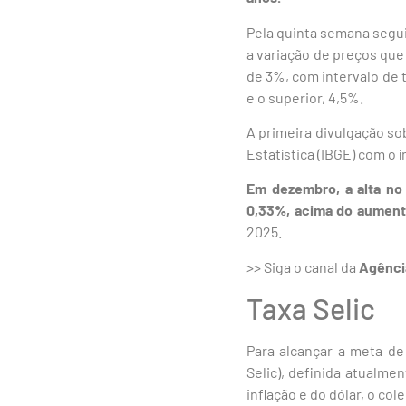
Pela quinta semana seguid
a variação de preços que
de 3%, com intervalo de t
e o superior, 4,5%.
A primeira divulgação sob
Estatística (IBGE) com o í
Em dezembro, a alta no 
0,33%, acima do aument
2025.
>> Siga o canal da
Agênci
Taxa Selic
Para alcançar a meta de
Selic), definida atualm
inflação e do dólar, o co