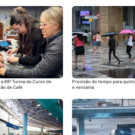
 a 88ª Turma do Curso de
Previsão do tempo para quinta
ção de Café
e ventania