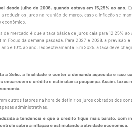
ível desde julho de 2006, quando estava em 15,25% ao ano
. 
a reduzir os juros na reunião de março, caso a inflação se man
io econômico.
as de mercado é que a taxa básica de juros caia para 12,25% ao a
im Focus da semana passada. Para 2027 e 2028, a previsão é q
ano e 10% ao ano, respectivamente. Em 2029, a taxa deve chega
a Selic, a finalidade é conter a demanda aquecida e isso c
tos encarecem o crédito e estimulam a poupança. Assim, taxas
 economia.
am outros fatores na hora de definir os juros cobrados dos co
espesas administrativas.
eduzida a tendência é que o crédito fique mais barato, com i
ntrole sobre a inflação e estimulando a atividade econômica.