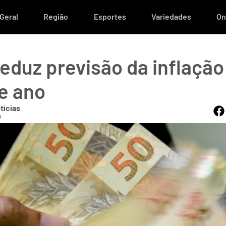
Geral
Região
Esportes
Variedades
On
eduz previsão da inflação
e ano
tícias
7