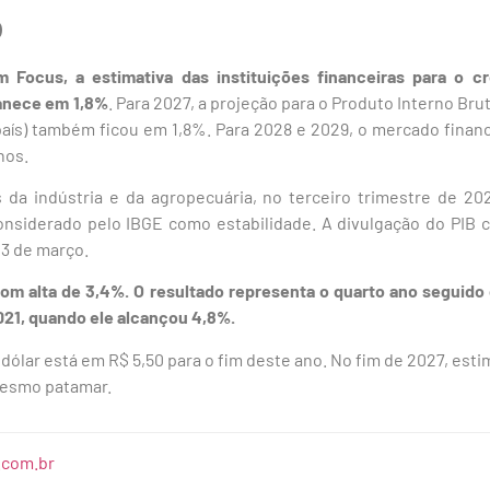
o
m Focus, a estimativa das instituições financeiras para o 
manece em 1,8%
. Para 2027, a projeção para o Produto Interno Bru
país) também ficou em 1,8%. Para 2028 e 2029, o mercado finan
nos.
da indústria e da agropecuária, no terceiro trimestre de 202
onsiderado pelo IBGE como estabilidade. A divulgação do PIB 
 3 de março.
om alta de 3,4%. O resultado representa o quarto ano seguido
21, quando ele alcançou 4,8%.
 dólar está em R$ 5,50 para o fim deste ano. No fim de 2027, est
mesmo patamar.
.com.br