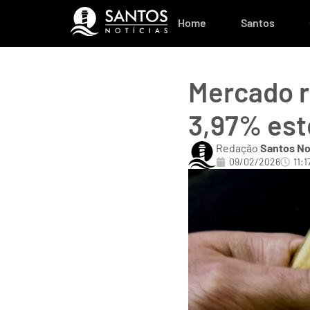
Home
Santos
Mercado r
3,97% est
Redação
Santos No
09/02/2026
11:1