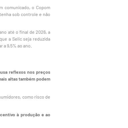
Em comunicado, o Copom
tenha sob controle e não
no até o final de 2026, a
ue a Selic seja reduzida
r a 9,5% ao ano.
ausa reflexos nos preços
 mais altas também podem
nsumidores, como risco de
ncentivo à produção e ao