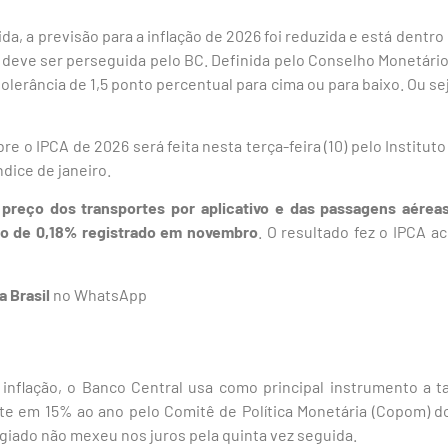
a, a previsão para a inflação de 2026 foi reduzida e está dentro
 deve ser perseguida pelo BC. Definida pelo Conselho Monetário
olerância de 1,5 ponto percentual para cima ou para baixo. Ou seja,
re o IPCA de 2026 será feita nesta terça-feira (10) pelo Instituto
ndice de janeiro.
preço dos transportes por aplicativo e das passagens aéreas
o de 0,18% registrado em novembro
. O resultado fez o IPCA 
a Brasil
no WhatsApp
 inflação, o Banco Central usa como principal instrumento a ta
ente em 15% ao ano pelo Comitê de Política Monetária (Copom) d
legiado não mexeu nos juros pela quinta vez seguida.