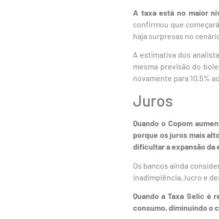
A taxa está no maior n
confirmou que começará 
haja surpresas no cenár
A estimativa dos analist
mesma previsão do bolet
novamente para 10,5% ao 
Juros
Quando o Copom aumenta 
porque os juros mais al
dificultar a expansão da
Os bancos ainda consider
inadimplência, lucro e d
Quando a Taxa Selic é r
consumo, diminuindo o co