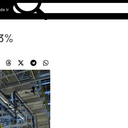
de ir
,3%