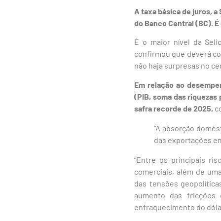
A taxa básica de juros, 
do Banco Central (BC). É 
É o maior nível da Sel
confirmou que deverá com
não haja surpresas no c
Em relação ao desempen
(PIB, soma das riquezas 
safra recorde de 2025,
co
“A absorção domést
das exportações em 
“Entre os principais ri
comerciais, além de um
das tensões geopolítica
aumento das fricções 
enfraquecimento do dólar 