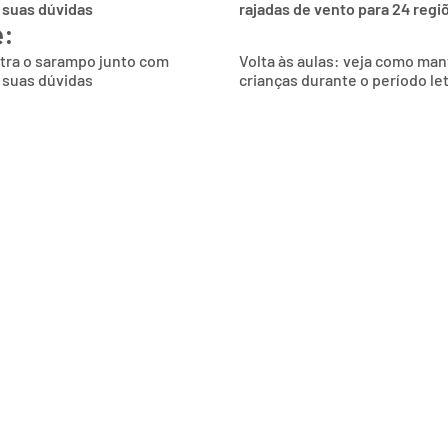
 suas dúvidas
rajadas de vento para 24 regi
e:
ntra o sarampo junto com
Volta às aulas: veja como man
 suas dúvidas
crianças durante o período le