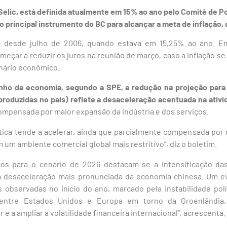
a Selic, está definida atualmente em 15% ao ano pelo Comitê de P
o principal instrumento do BC para alcançar a meta de inflação,
ic desde julho de 2006, quando estava em 15,25% ao ano. 
eçar a reduzir os juros na reunião de março, caso a inflação s
enário econômico.
ho da economia, segundo a SPE, a redução na projeção para 
produzidas no país) reflete a desaceleração acentuada na ativ
mpensada por maior expansão da indústria e dos serviços.
ica tende a acelerar, ainda que parcialmente compensada por
um ambiente comercial global mais restritivo”, diz o boletim.
scos para o cenário de 2026 destacam-se a intensificação da
a desaceleração mais pronunciada da economia chinesa. Um e
s observadas no início do ano, marcado pela instabilidade polí
entre Estados Unidos e Europa em torno da Groenlândia, 
e a ampliar a volatilidade financeira internacional”, acrescenta.