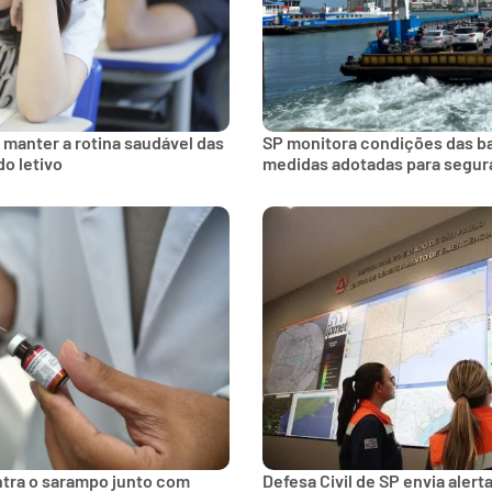
 manter a rotina saudável das
SP monitora condições das bal
do letivo
medidas adotadas para segur
ntra o sarampo junto com
Defesa Civil de SP envia aler