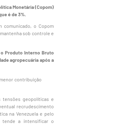
olítica Monetária (Copom)
 que é de 3%.
Em comunicado, o Copom
e mantenha sob controle e
o Produto Interno Bruto
idade agropecuária após a
 menor contribuição
s tensões geopolíticas e
ventual recrudescimento
tica na Venezuela e pelo
tende a intensificar o