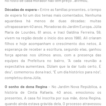
no rosto de cada morador não tem preço”, afirmou.
Décadas de espera –
Entre as famílias presentes, o tempo
de espera foi um dos temas mais comentados. Nenhuma
aguardava há menos de duas décadas; muitas
ultrapassaram 40 anos. Moradoras do Jardim Europa, Júlia
Maria de Lourdes, 61 anos, e Iraci Galdina Ferreira, 59,
vivem na região desde o início dos anos 1980. Ali criaram
filhos e hoje acompanham o crescimento dos netos. A
esperança de receber a escritura, segundo elas, ganhou
força apenas nos últimos anos, com a presença das
equipes da Prefeitura no bairro. “A cada reunião a
expectativa aumentava. Diziam que ia dar tudo certo. E
deu”, comemorou dona Iraci. “É um dia histórico para nós”,
completou dona Júlia.
O sonho de dona Regina
– No Jardim Nova República, a
história de Cíntia Rafaela, 40 anos, emocionou os
presentes. A casa foi inscrita por sua mãe, dona Regina,
quando ainda estava grávida dela. O processo atravessou