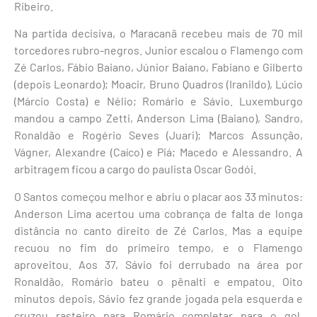
Ribeiro.
Na partida decisiva, o Maracanã recebeu mais de 70 mil
torcedores rubro-negros. Junior escalou o Flamengo com
Zé Carlos, Fábio Baiano, Júnior Baiano, Fabiano e Gilberto
(depois Leonardo); Moacir, Bruno Quadros (Iranildo), Lúcio
(Márcio Costa) e Nélio; Romário e Sávio. Luxemburgo
mandou a campo Zetti, Anderson Lima (Baiano), Sandro,
Ronaldão e Rogério Seves (Juari); Marcos Assunção,
Vágner, Alexandre (Caíco) e Piá; Macedo e Alessandro. A
arbitragem ficou a cargo do paulista Oscar Godói.
O Santos começou melhor e abriu o placar aos 33 minutos:
Anderson Lima acertou uma cobrança de falta de longa
distância no canto direito de Zé Carlos. Mas a equipe
recuou no fim do primeiro tempo, e o Flamengo
aproveitou. Aos 37, Sávio foi derrubado na área por
Ronaldão, Romário bateu o pênalti e empatou. Oito
minutos depois, Sávio fez grande jogada pela esquerda e
cruzou rasteiro para Romário completar para o gol,