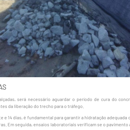
AS
lçadas, será necessário aguardar o período de cura do conc
tes da liberação do trecho para o tráfego.
te e 14 dias, é fundamental para garantir a hidratação adequada
uras. Em seguida, ensaios laboratoriais verificam se o paviment