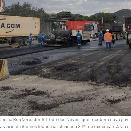
ões na Rua Vereador Alfredo das Neves, que receberá novo pavi
 viário da Alemoa Industrial alcançou 86% de execução. A via 