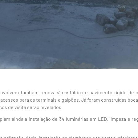
 envolvem também renovação asfáltica e pavimento rígido de 
acessos para os terminais e galpões. Já foram construídas boca
ços de visita serão nivelados.
lam ainda a instalação de 34 luminárias em LED, limpeza e reg
nalização viária, instalação de alambrado nas partes inferiores