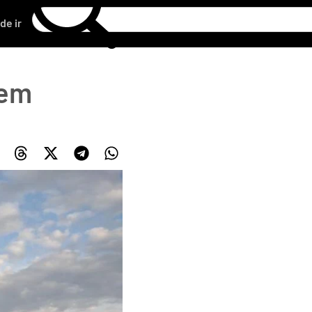
de ir
 em