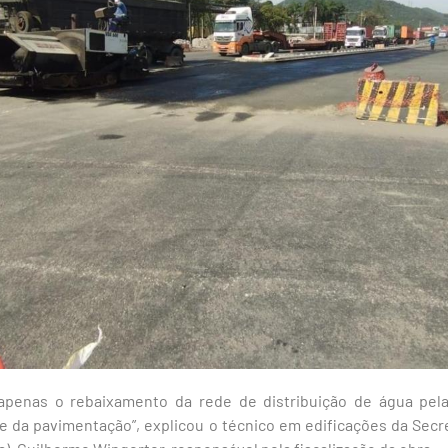
 apenas o rebaixamento da rede de distribuição de água pela
se da pavimentação”, explicou o técnico em edificações da Secre