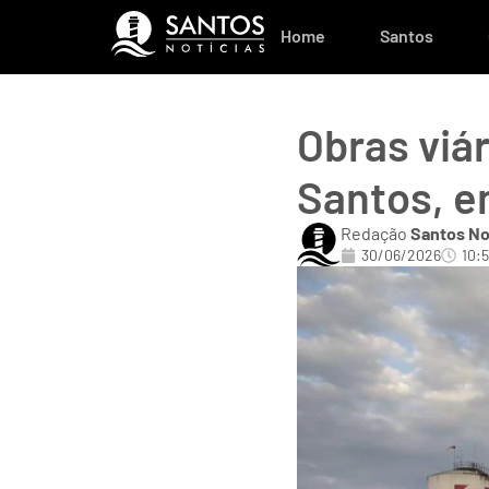
Home
Santos
Obras viá
Santos, en
Redação
Santos No
30/06/2026
10: