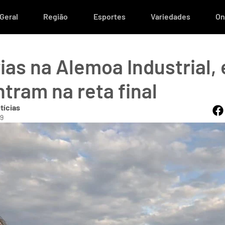
Geral
Região
Esportes
Variedades
On
rias na Alemoa Industrial,
tram na reta final
tícias
59