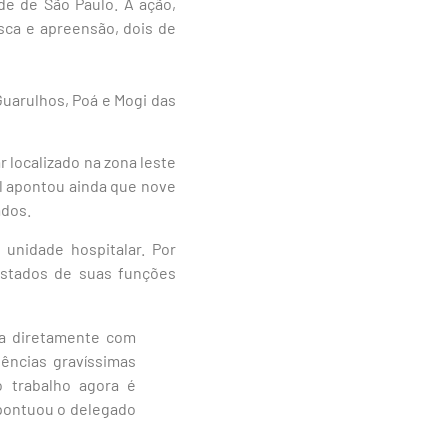
de de São Paulo. A ação,
usca e apreensão, dois de
Guarulhos, Poá e Mogi das
 localizado na zona leste
al apontou ainda que nove
ados.
unidade hospitalar. Por
fastados de suas funções
da diretamente com
ências gravíssimas
o trabalho agora é
 pontuou o delegado