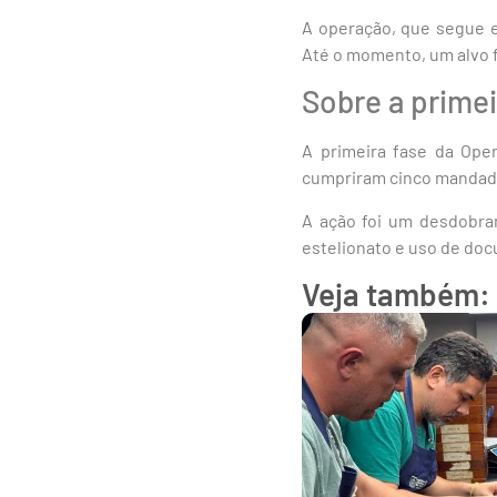
A operação, que segue e
Até o momento, um alvo fo
Sobre a prime
A primeira fase da Ope
cumpriram cinco mandado
A ação foi um desdobram
estelionato e uso de doc
Veja também: