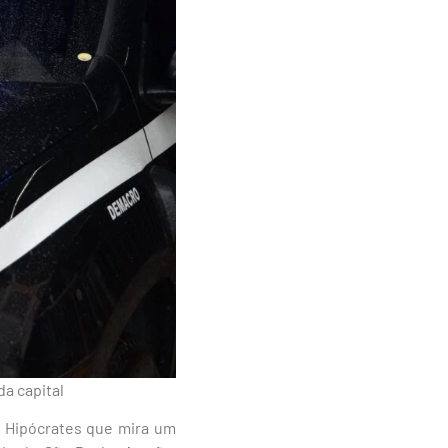
a capital
ão Hipócrates que mira um