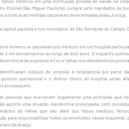
falsos médicos em uma instituição privada de saúde na cida
ito Policial (São Miguel Paulista), cumpre sete mandados de b
de outras duas medidas cautelares determinadas pelas Justiça.
a capital paulista e nos municípios de São Bernardo do Campo, 
dois homens se passavam por médicos em um hospital particular
 de 2 mil atendimentos ao longo de dois anos. O inquérito polici
ecorrência de supostos erros e falhas nos atendimentos prest
entificaram indícios de omissão e negligência por parte da 
a gestora operacional e o diretor clínico do hospital serão a
ões prosseguem.
de pessoas que exerceram ilegalmente uma profissão que li
ação aponta uma atuação clandestina prolongada, com consequ
indícios de falhas que vão além dos falsos médicos. Noss
ção para responsabilizar todos os envolvidos nesse esquema”,
ariano de Araújo.