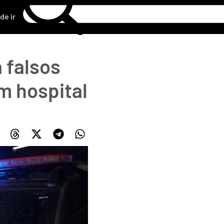
de ir
 falsos
m hospital