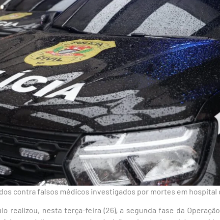
s contra falsos médicos investigados por mortes em hospital d
aulo realizou, nesta terça-feira (26), a segunda fase da Operaç