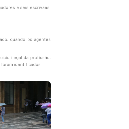
adores e seis escrivães.
ado, quando os agentes
cio ilegal da profissão,
 foram identificados.