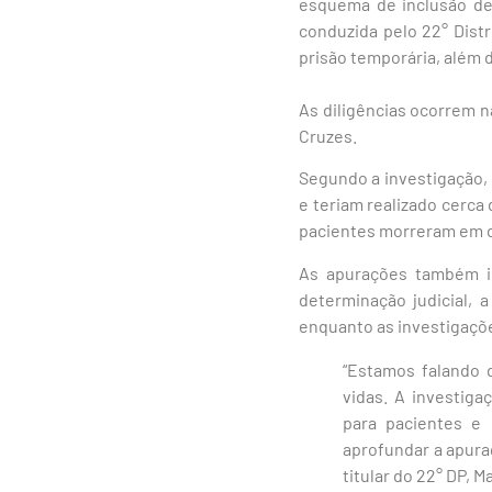
esquema de inclusão de 
conduzida pelo 22° Distr
prisão temporária, além 
As diligências ocorrem n
Cruzes.
Segundo a investigação, 
e teriam realizado cerca
pacientes morreram em d
As apurações também id
determinação judicial, 
enquanto as investigaç
“Estamos falando 
vidas. A investig
para pacientes e 
aprofundar a apura
titular do 22° DP, M