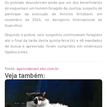
Os policiais descobriram ainda que um dos beneficiários
do esquema é um homem foragido da Justiça, suspeito de
participar da execução de Antonio Gritzbach, em
novembro de 2024, no Aeroporto Internacional de
Guarulhos.
Segundo a polícia, seis suspeitos continuavam foragidos
até o final da tarde desta quinta-feira (4), e 48 mandados
de busca e apreensão foram cumpridos em endereços
ligados a eles.
Fonte:
agenciabrasil.ebc.com.br
Veja também: