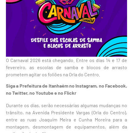
O Carnaval 2026 está chegando. Entre os dias 14 e 17 de
fevereiro, as escolas de samba e blocos de arrasto
prometem agitar os foliões na Orla do Centro.
Siga a Prefeitura de Itanhaém no
Instagram
, no
Facebook
,
no
Twitter
, no
Youtube
e no
Flickr
Durante os dias, serão necessárias algumas mudanças no
trânsito, na Avenida Presidente Vargas (Orla do Centro),
entre as ruas Joaquim Meira e Cunha Moreira para a
montagem, desmontagem de equipamentos, além da