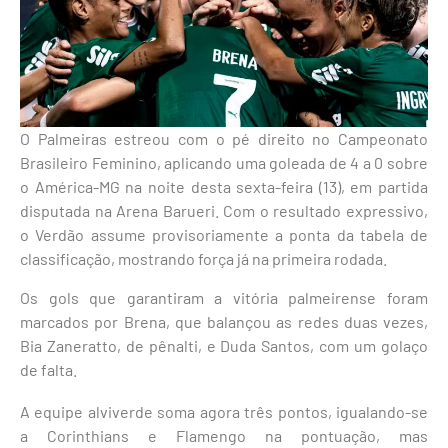
O Palmeiras estreou com o pé direito no Campeonato
Brasileiro Feminino, aplicando uma goleada de 4 a 0 sobre
o América-MG na noite desta sexta-feira (13), em partida
disputada na Arena Barueri. Com o resultado expressivo,
o Verdão assume provisoriamente a ponta da tabela de
classificação, mostrando força já na primeira rodada.
Os gols que garantiram a vitória palmeirense foram
marcados por Brena, que balançou as redes duas vezes,
Bia Zaneratto, de pênalti, e Duda Santos, com um golaço
de falta.
A equipe alviverde soma agora três pontos, igualando-se
a Corinthians e Flamengo na pontuação, mas