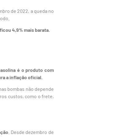
mbro de 2022, a queda no
íodo.
ficou 4,9% mais barata.
gasolina é o produto com
 a inflação oficial.
na nas bombas não depende
tros custos, como o frete,
ação
. Desde dezembro de