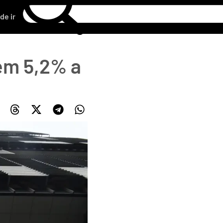
de ir
em 5,2% a