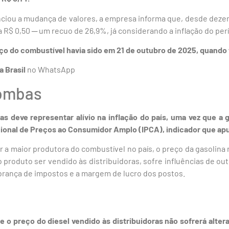
iou a mudança de valores, a empresa informa que, desde deze
a R$ 0,50 ─ um recuo de 26,9%, já considerando a inflação do per
o do combustível havia sido em 21 de outubro de 2025, quando 
a Brasil
no WhatsApp
bombas
s deve representar alívio na inflação do país, uma vez que a 
ional de Preços ao Consumidor Amplo (IPCA), indicador que apura
r a maior produtora do combustível no país, o preço da gasoli
 produto ser vendido às distribuidoras, sofre influências de ou
brança de impostos e a margem de lucro dos postos.
 o preço do diesel vendido às distribuidoras não sofrerá alter