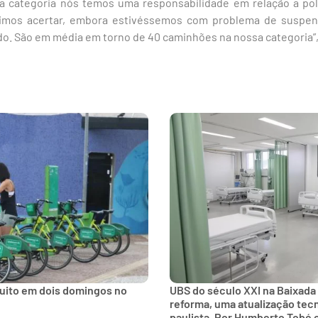
 categoria nós temos uma responsabilidade em relação a pol
imos acertar, embora estivéssemos com problema de suspen
o. São em média em torno de 40 caminhões na nossa categoria”,
tuito em dois domingos no
UBS do século XXI na Baixada
reforma, uma atualização tec
paulista, Por Humberto Tobé 