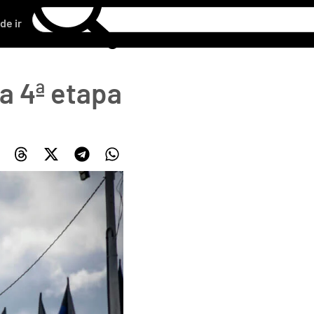
de ir
na 4ª etapa