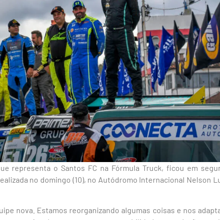
 que representa o Santos FC na Fórmula Truck, ficou em segu
ealizada no domingo (10), no Autódromo Internacional Nelson L
uipe nova. Estamos reorganizando algumas coisas e nos adapt