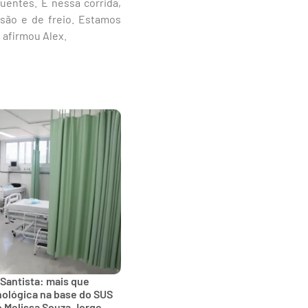
uentes. E nessa corrida,
são e de freio. Estamos
 afirmou Alex.
 Santista: mais que
nológica na base do SUS
e Melissa Souza Jorge