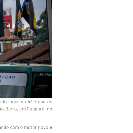
ndo lugar na 4ª etapa da
uiz Barro, em Guaporé, no
ando com o motor novo e