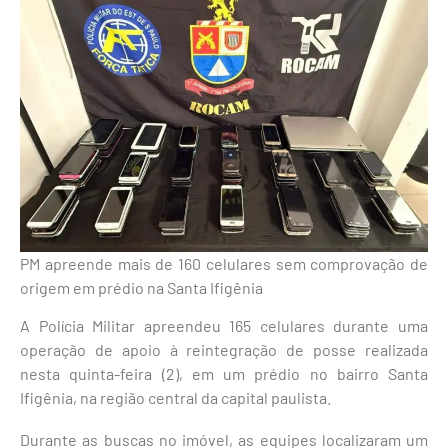
PM apreende mais de 160 celulares sem comprovação de
origem em prédio na Santa Ifigênia
A Polícia Militar apreendeu 165 celulares durante uma
operação de apoio à reintegração de posse realizada
nesta quinta-feira (2), em um prédio no bairro Santa
Ifigênia, na região central da capital paulista.
Durante as buscas no imóvel, as equipes localizaram um