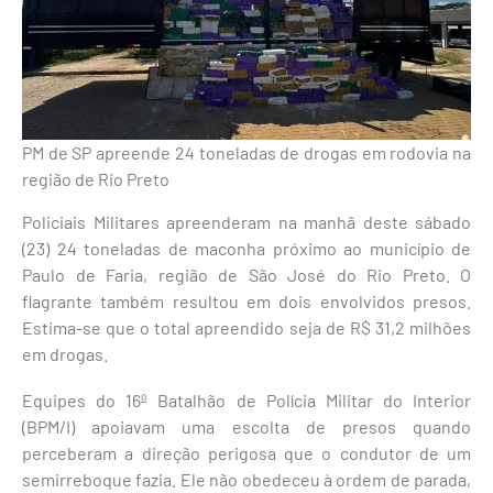
PM de SP apreende 24 toneladas de drogas em rodovia na
região de Rio Preto
Policiais Militares apreenderam na manhã deste sábado
(23) 24 toneladas de maconha próximo ao município de
Paulo de Faria, região de São José do Rio Preto. O
flagrante também resultou em dois envolvidos presos.
Estima-se que o total apreendido seja de R$ 31,2 milhões
em drogas.
Equipes do 16º Batalhão de Polícia Militar do Interior
(BPM/I) apoiavam uma escolta de presos quando
perceberam a direção perigosa que o condutor de um
semirreboque fazia. Ele não obedeceu à ordem de parada,