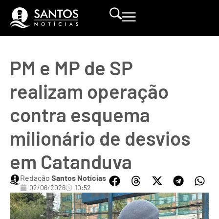
PM e MP de SP
realizam operação
contra esquema
milionário de desvios
em Catanduva
Redação
Santos Notícias
02/06/2026
10:52