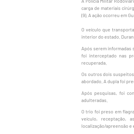
A Polícia Militar Rodovi
carga de materiais cirúr
(9). A ação ocorreu em G
O veículo que transport
interior do estado. Dura
Após serem informadas so
foi interceptado nas p
recuperada.
Os outros dois suspeitos
abordado. A dupla foi pre
Após pesquisas, foi co
adulteradas.
O trio foi preso em flag
veículo, receptação, a
localização/apreensão e 