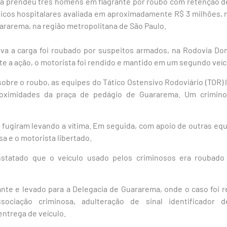
ária prendeu três homens em flagrante por roubo com retenção 
gicos hospitalares avaliada em aproximadamente R$ 3 milhões, n
uararema, na região metropolitana de São Paulo.
ava a carga foi roubado por suspeitos armados, na Rodovia Dom
nte a ação, o motorista foi rendido e mantido em um segundo veíc
bre o roubo, as equipes do Tático Ostensivo Rodoviário (TOR) l
roximidades da praça de pedágio de Guararema. Um crimino
 fugiram levando a vítima. Em seguida, com apoio de outras equi
sa e o motorista libertado.
nstatado que o veículo usado pelos criminosos era roubado
rante e levado para a Delegacia de Guararema, onde o caso foi
ssociação criminosa, adulteração de sinal identificador 
entrega de veículo.