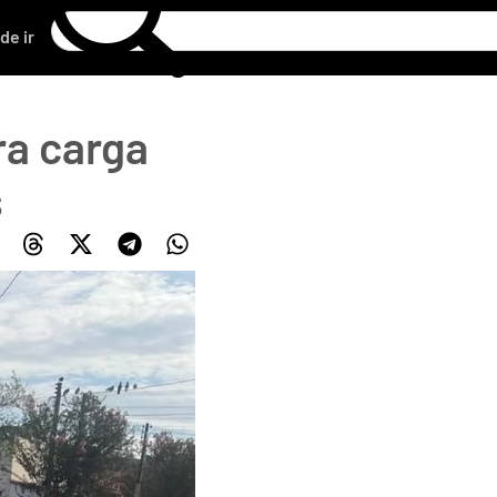
de ir
ra carga
s