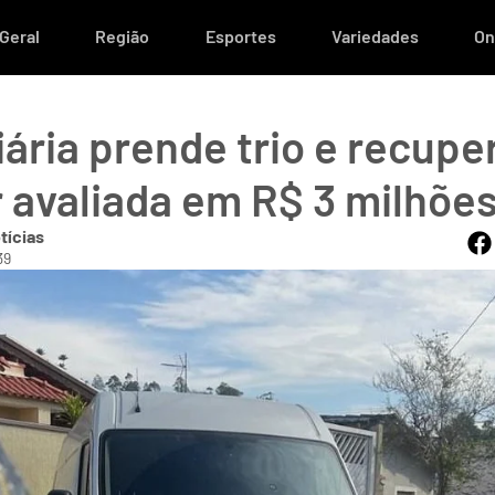
Geral
Região
Esportes
Variedades
On
ária prende trio e recupe
r avaliada em R$ 3 milhõe
tícias
39