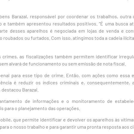
ens Barazal, responsável por coordenar os trabalhos, outra 
o e também apresentou resultados positivos. “É uma busca at
rte desses aparelhos é negociada em lojas de venda e cons
roubados ou furtados. Com isso, atingimos toda a cadeia ilícita
crimes, as fiscalizações também permitem identificar irregula
em alvará de funcionamento ou sem emissão de nota fiscal.
enal para esse tipo de crime. Então, com ações como essa e
ência é reduzir os índices criminais e, consequentemente,
 destacou Barazal.
vantamento de informações e o monitoramento de estabele
s para o planejamento das operações.
bile, que permite identificar e devolver os aparelhos às vítim
para o nosso trabalho e para garantir uma pronta resposta aos c