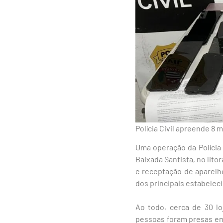
Polícia Civil apreende 8 
Uma operação da Polícia 
Baixada Santista, no lito
e receptação de aparelh
dos principais estabelec
Ao todo, cerca de 30 lo
pessoas foram presas em