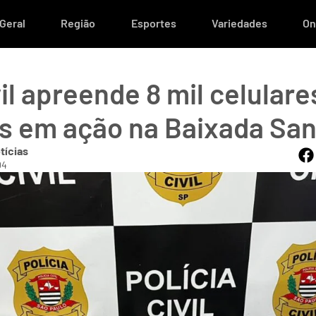
Geral
Região
Esportes
Variedades
On
vil apreende 8 mil celulare
es em ação na Baixada San
tícias
04