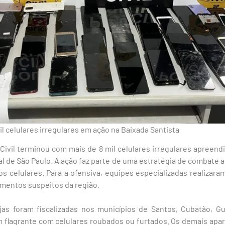
mil celulares irregulares em ação na Baixada Santista
Civil terminou com mais de 8 mil celulares irregulares apreen
ral de São Paulo. A ação faz parte de uma estratégia de combate 
os celulares. Para a ofensiva, equipes especializadas realiza
imentos suspeitos da região.
jas foram fiscalizadas nos municípios de Santos, Cubatão, Gu
 flagrante com celulares roubados ou furtados. Os demais apar