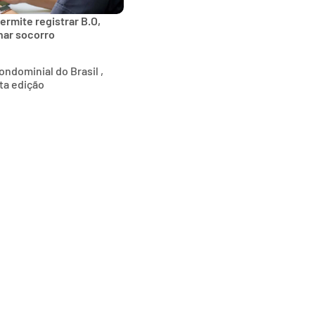
ermite registrar B.O,
onar socorro
ndominial do Brasil ,
ta edição