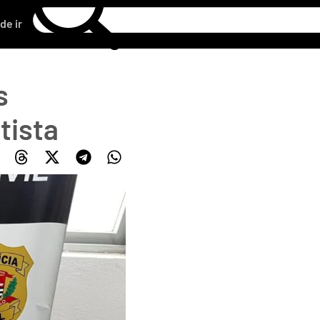
de ir
s
tista