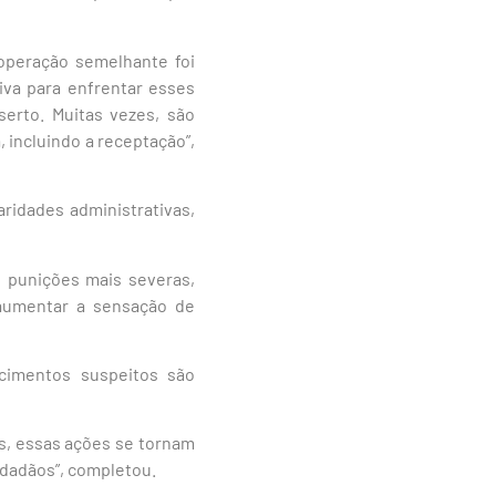
operação semelhante foi
iva para enfrentar esses
erto. Muitas vezes, são
, incluindo a receptação”,
ridades administrativas,
 punições mais severas,
 aumentar a sensação de
cimentos suspeitos são
as, essas ações se tornam
idadãos”, completou.