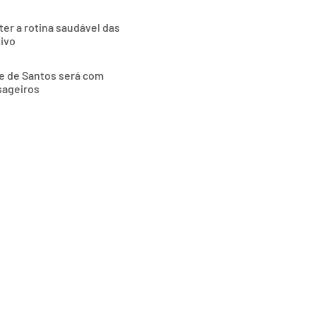
ter a rotina saudável das
tivo
de de Santos será com
sageiros