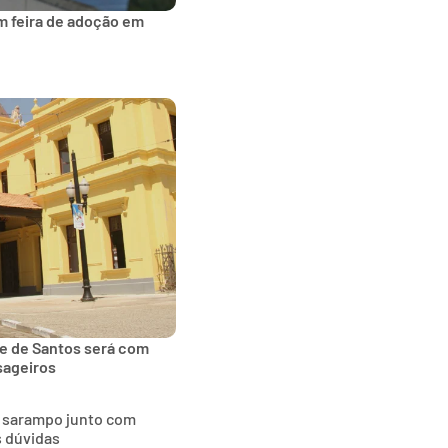
m feira de adoção em
de de Santos será com
sageiros
o sarampo junto com
s dúvidas