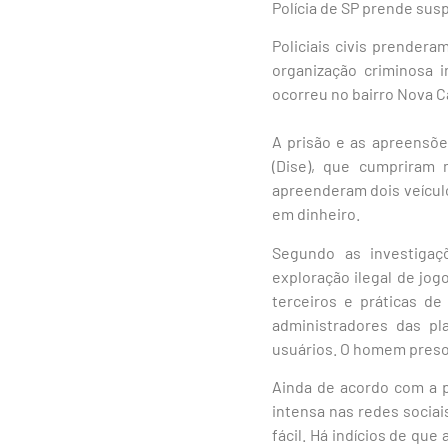
Polícia de SP prende sus
Policiais civis prender
organização criminosa i
ocorreu no bairro Nova C
A prisão e as apreensõe
(Dise), que cumpriram 
apreenderam dois veículos
em dinheiro.
Segundo as investigaçõ
exploração ilegal de jo
terceiros e práticas d
administradores das pl
usuários. O homem preso
Ainda de acordo com a po
intensa nas redes socia
fácil. Há indícios de qu