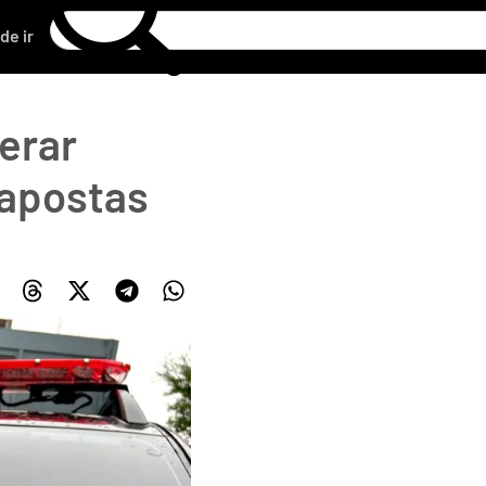
de ir
derar
 apostas