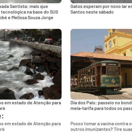
xada Santista: mais que
Gatos esperam por novo lar e
 tecnológica na base do SUS
Santos neste sábado
obé e Melissa Souza Jorge
os em estado de Atenção para
Dia dos Pais: passeio no bon
aré
meia-tarifa para todos os pas
e:
os em estado de Atenção para
Posso tomar a vacina contra 
aré
outros imunizantes? Tire sua