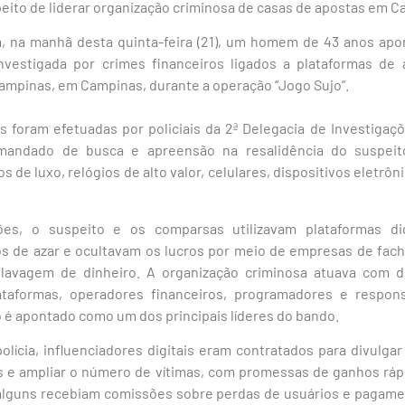
peito de liderar organização criminosa de casas de apostas em 
am, na manhã desta quinta-feira (21), um homem de 43 anos ap
nvestigada por crimes financeiros ligados a plataformas de 
ampinas, em Campinas, durante a operação “Jogo Sujo”.
s foram efetuadas por policiais da 2ª Delegacia de Investiga
mandado de busca e apreensão na resalidência do suspeito
 de luxo, relógios de alto valor, celulares, dispositivos eletrôn
es, o suspeito e os comparsas utilizavam plataformas dig
gos de azar e ocultavam os lucros por meio de empresas de fach
e lavagem de dinheiro. A organização criminosa atuava com d
ataformas, operadores financeiros, programadores e respon
 é apontado como um dos principais líderes do bando.
lícia, influenciadores digitais eram contratados para divulga
is e ampliar o número de vítimas, com promessas de ganhos rápi
e alguns recebiam comissões sobre perdas de usuários e pagame