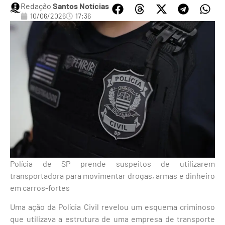
Redação
Santos Notícias
10/06/2026
17:36
Polícia de SP prende suspeitos de utilizarem
transportadora para movimentar drogas, armas e dinheiro
em carros-fortes
Uma ação da Polícia Civil revelou um esquema criminoso
que utilizava a estrutura de uma empresa de transporte