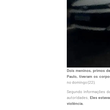
Dois meninos, primos de
Paulo, tiveram os corp
no domingo (22).
Segundo informações da 
autoridades.
Eles estav
violência.