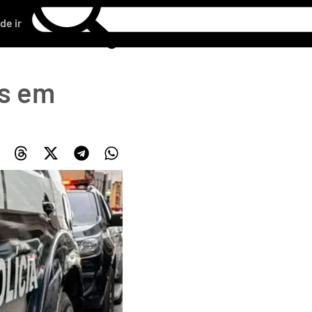
de ir
as em