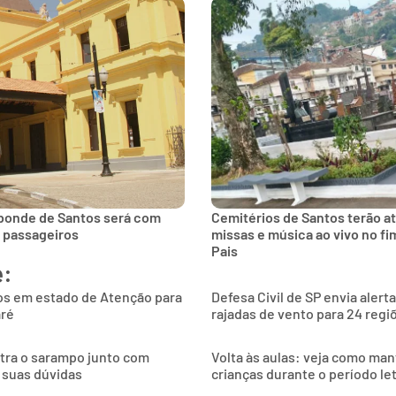
 bonde de Santos será com
Cemitérios de Santos terão a
s passageiros
missas e música ao vivo no f
Pais
e:
os em estado de Atenção para
Defesa Civil de SP envia alert
aré
rajadas de vento para 24 regi
ntra o sarampo junto com
Volta às aulas: veja como man
 suas dúvidas
crianças durante o período le