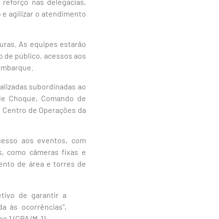
 reforço nas delegacias,
e agilizar o atendimento
aturas. As equipes estarão
o de público, acessos aos
sembarque.
ializadas subordinadas ao
 de Choque, Comando de
 o Centro de Operações da
acesso aos eventos, com
, como câmeras fixas e
nto de área e torres de
tivo de garantir a
da às ocorrências”,
o 1 (CPA/M-1).