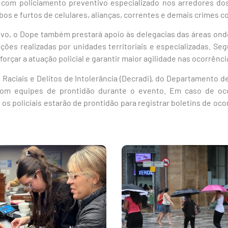
á com policiamento preventivo especializado nos arredores do
os e furtos de celulares, alianças, correntes e demais crimes c
ivo, o Dope também prestará apoio às delegacias das áreas ond
ções realizadas por unidades territoriais e especializadas. S
eforçar a atuação policial e garantir maior agilidade nas ocorrênci
 Raciais e Delitos de Intolerância (Decradi), do Departamento d
com equipes de prontidão durante o evento. Em caso de oco
s policiais estarão de prontidão para registrar boletins de oco