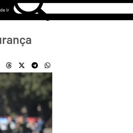
de ir
gurança