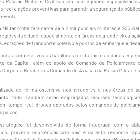
s Polícias Militar e Civil contará com equipes especializadas,
real e ações preventivas para garantir a segurança do público 
 evento.
a Militar mobilizará cerca de 4,2 mil policiais militares e 900 vi
 regiões da cidade, especialmente em áreas de grande circulaçã
os, estações de transporte coletivo e pontos de embarque e de
ntará com efetivo dos batalhões territoriais e unidades espec
to da Capital, além do apoio do Comando de Policiamento
, Corpo de Bombeiros, Comando de Aviação da Polícia Militar e
alizado de forma ostensiva nos arredores e nas áreas de 
otorizado. Também serão empregados recursos tecnológicos
em tempo real, drones operados pelos comandos de policiame
s palcos.
stratégico foi desenvolvido de forma integrada, com o obje
co, prevenir ocorrências criminais e garantir resposta rápi
Máquel Crúvel, do Comando de Policiamento de Área Metropolitan