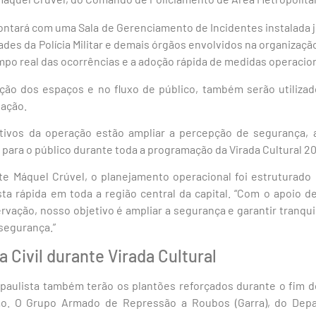
contará com uma Sala de Gerenciamento de Incidentes instalada 
des da Polícia Militar e demais órgãos envolvidos na organizaçã
 real das ocorrências e a adoção rápida de medidas operacion
zação dos espaços e no fluxo de público, também serão utiliza
ação.
etivos da operação estão ampliar a percepção de segurança, 
 para o público durante toda a programação da Virada Cultural 2
e Máquel Crúvel, o planejamento operacional foi estruturado 
osta rápida em toda a região central da capital. “Com o apoio d
ervação, nosso objetivo é ampliar a segurança e garantir tranqui
segurança.”
a Civil durante Virada Cultural
l paulista também terão os plantões reforçados durante o fim d
ão. O Grupo Armado de Repressão a Roubos (Garra), do Dep