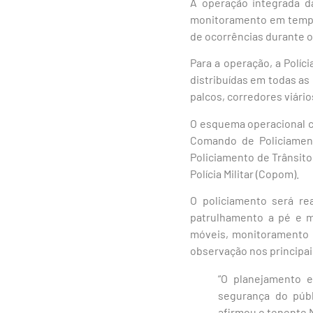
A operação integrada da
monitoramento em tempo 
de ocorrências durante o
Para a operação, a Políci
distribuídas em todas as
palcos, corredores viári
O esquema operacional co
Comando de Policiamen
Policiamento de Trânsito
Polícia Militar (Copom).
O policiamento será re
patrulhamento a pé e m
móveis, monitoramento 
observação nos principai
“O planejamento e
segurança do públi
afirmou o tenente 