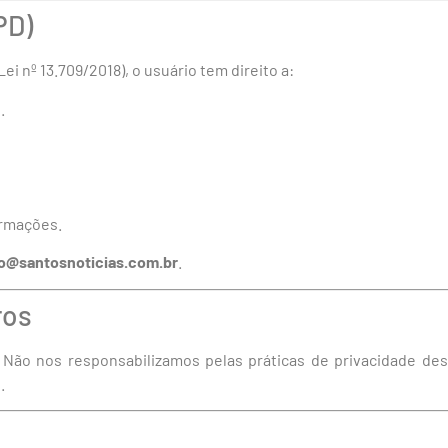
PD)
i nº 13.709/2018), o usuário tem direito a:
.
ormações.
o@santosnoticias.com.br
.
ros
. Não nos responsabilizamos pelas práticas de privacidade d
.