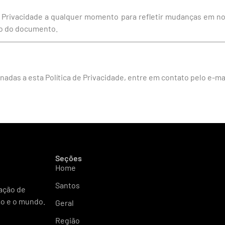
e Privacidade a qualquer momento para refletir mudanças em nos
io do documento.
nadas a esta Política de Privacidade, entre em contato pelo e-ma
Seções
Home
Santos
mação de
ão e o mundo.
Geral
Região