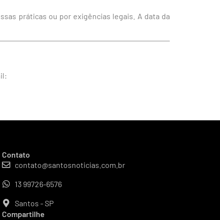
sas práticas ou por exigências legais. A data da
il:
Contato
contato@santosnoticias.com.br
13 99726-6576
Santos - SP
Compartilhe