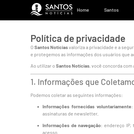
Home
Santos
Política de privacidade
O
Santos Notícias
valoriza a privacidade e a seg
e protegemos as informações dos usuários que a
Ao utilizar o
Santos Notícias
, você concorda com a
1. Informações que Coletam
Podemos coletar as seguintes informações:
Informações fornecidas voluntariamente
:
assinaturas de newsletter.
Informações de navegação
: endereço IP,
acesso.