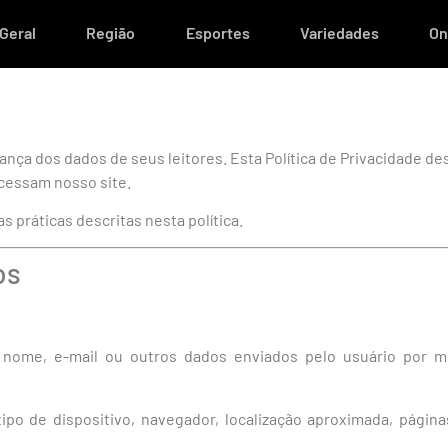
Geral
Região
Esportes
Variedades
On
urança dos dados de seus leitores. Esta Política de Privacidade
cessam nosso site.
s práticas descritas nesta política.
os
 nome, e-mail ou outros dados enviados pelo usuário por m
 tipo de dispositivo, navegador, localização aproximada, pági