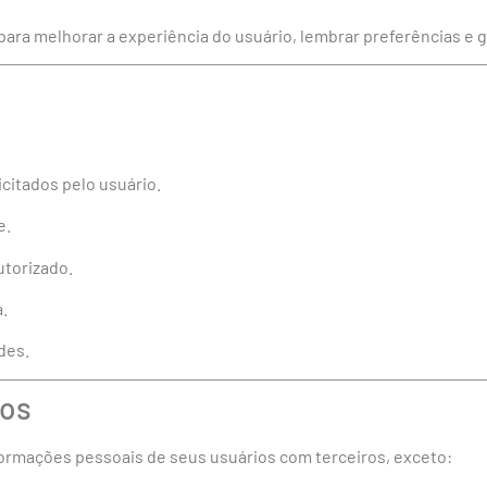
s para melhorar a experiência do usuário, lembrar preferências e g
icitados pelo usuário.
e.
utorizado.
a.
des.
dos
ormações pessoais de seus usuários com terceiros, exceto: