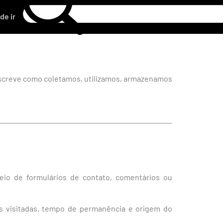
de ir
 descreve como coletamos, utilizamos, armazenamos
eio de formulários de contato, comentários ou
nas visitadas, tempo de permanência e origem do