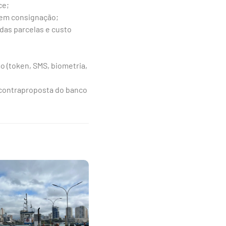
ce;
sem consignação;
das parcelas e custo
 (token, SMS, biometria,
 contraproposta do banco