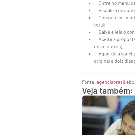
Entre no menu de c
Visualize os contr
Compare as condiçõ
total;
Baixe e leia o cont
Aceite a proposta 
entre outros);
Aguarde a conclusã
original e dois dias
Fonte:
agenciabrasil.ebc
Veja também: