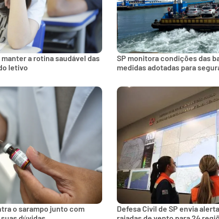
 manter a rotina saudável das
SP monitora condições das bal
do letivo
medidas adotadas para segur
ntra o sarampo junto com
Defesa Civil de SP envia aler
 suas dúvidas
rajadas de vento para 24 regi