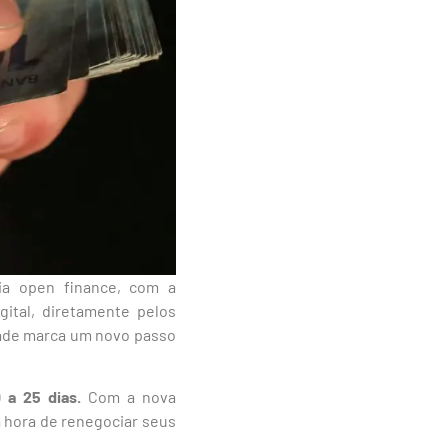
via open finance, com a
gital, diretamente pelos
dade marca um novo passo
 a 25 dias.
Com a nova
a hora de renegociar seus