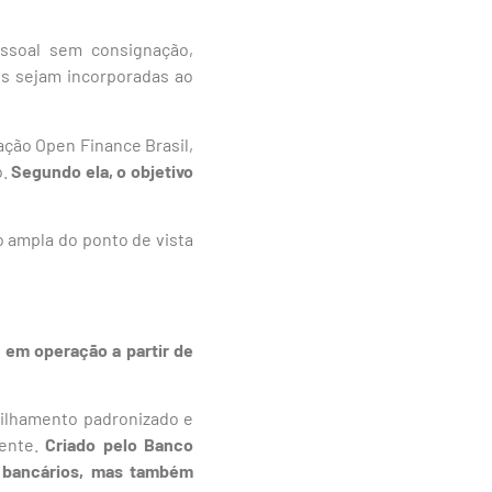
essoal sem consignação,
es sejam incorporadas ao
ação Open Finance Brasil,
o.
Segundo ela, o objetivo
o ampla do ponto de vista
 em operação a partir de
tilhamento padronizado e
iente.
Criado pelo Banco
s bancários, mas também