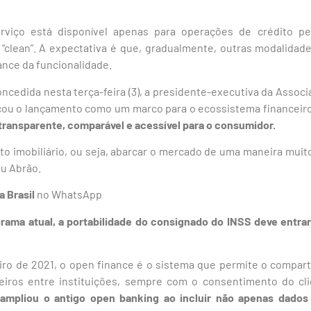
serviço está disponível apenas para operações de crédito p
“clean”. A expectativa é que, gradualmente, outras modalidad
ance da funcionalidade.
oncedida nesta terça-feira (3), a presidente-executiva da Associ
ficou o lançamento como um marco para o ecossistema financeir
transparente, comparável e acessível para o consumidor.
dito imobiliário, ou seja, abarcar o mercado de uma maneira muit
ou Abrão.
a Brasil
no WhatsApp
ama atual, a portabilidade do consignado do INSS deve entrar
iro de 2021, o open finance é o sistema que permite o compar
eiros entre instituições, sempre com o consentimento do cl
 ampliou o antigo open banking ao incluir não apenas dado