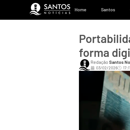
Home
Santos
Portabilid
forma digi
Redação
Santos No
03/02/2026
17:1