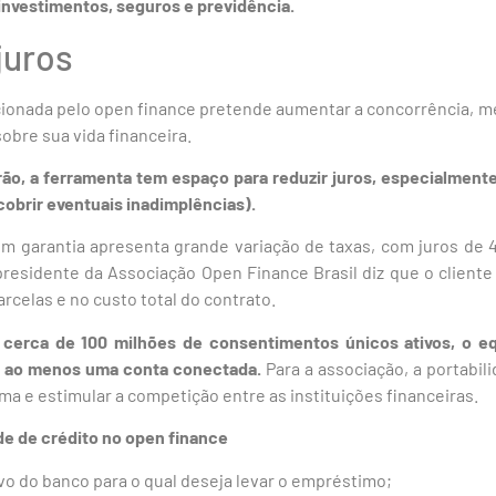
investimentos, seguros e previdência.
juros
ionada pelo open finance pretende aumentar a concorrência, me
obre sua vida financeira.
ão, a ferramenta tem espaço para reduzir juros, especialmente
cobrir eventuais inadimplências).
em garantia apresenta grande variação de taxas, com juros d
presidente da Associação Open Finance Brasil diz que o client
rcelas e no custo total do contrato.
 cerca de 100 milhões de consentimentos únicos ativos, o eq
 ao menos uma conta conectada.
Para a associação, a portabil
ma e estimular a competição entre as instituições financeiras.
de de crédito no open finance
o do banco para o qual deseja levar o empréstimo;