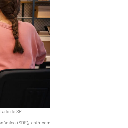
stado de SP
onômico (SDE), está com