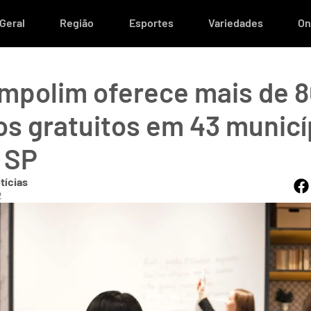
Geral
Região
Esportes
Variedades
On
ampolim oferece mais de 
os gratuitos em 43 municí
 SP
tícias
2