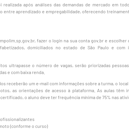
i realizada após análises das demandas de mercado em todo 
xão entre aprendizado e empregabilidade, oferecendo treinam
mpolim.sp.gov.br, fazer o login na sua conta gov.br e escolher
alfabetizados, domiciliados no estado de São Paulo e com
itos ultrapasse o número de vagas, serão priorizadas pessoa
das e com baixa renda.
os receberão um e-mail com informações sobre a turma, o local 
tos, as orientações de acesso à plataforma. As aulas têm in
 certificado, o aluno deve ter frequência mínima de 75% nas ativ
rofissionalizantes
moto (conforme o curso)