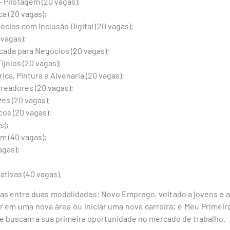
 Pilotagem (20 vagas);
ca (20 vagas);
ios com Inclusão Digital (20 vagas);
 vagas);
licada para Negócios (20 vagas);
jolos (20 vagas);
ca, Pintura e Alvenaria (20 vagas);
creadores (20 vagas);
zes (20 vagas);
os (20 vagas);
s);
m (40 vagas);
agas);
ativas (40 vagas).
das entre duas modalidades: Novo Emprego, voltado a jovens e a
r em uma nova área ou iniciar uma nova carreira; e Meu Primei
ue buscam a sua primeira oportunidade no mercado de trabalho.