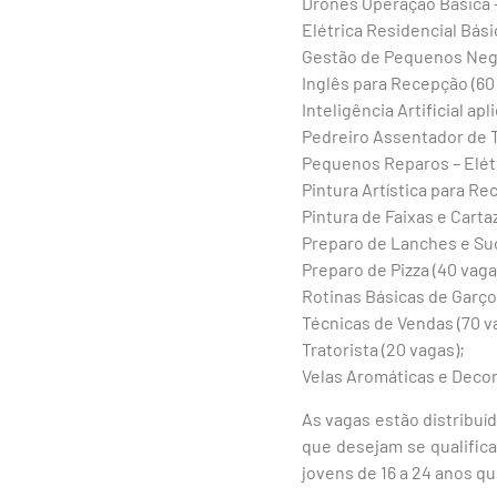
Drones Operação Básica –
Elétrica Residencial Bási
Gestão de Pequenos Negóc
Inglês para Recepção (60
Inteligência Artificial ap
Pedreiro Assentador de Ti
Pequenos Reparos – Elétri
Pintura Artística para Re
Pintura de Faixas e Carta
Preparo de Lanches e Suc
Preparo de Pizza (40 vaga
Rotinas Básicas de Garço
Técnicas de Vendas (70 v
Tratorista (20 vagas);
Velas Aromáticas e Decor
As vagas estão distribuí
que desejam se qualifica
jovens de 16 a 24 anos q