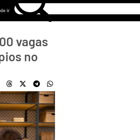
de ir
800 vagas
pios no