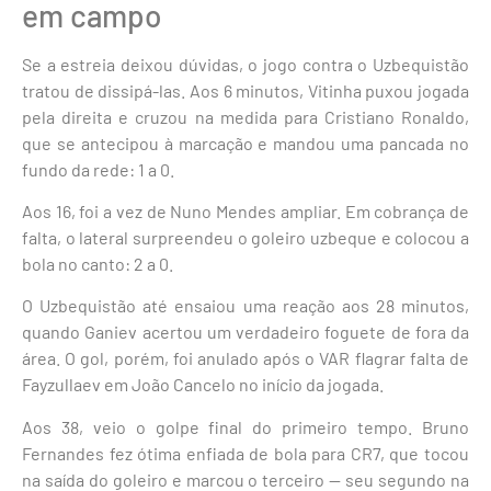
em campo
Se a estreia deixou dúvidas, o jogo contra o Uzbequistão
tratou de dissipá-las. Aos 6 minutos, Vitinha puxou jogada
pela direita e cruzou na medida para Cristiano Ronaldo,
que se antecipou à marcação e mandou uma pancada no
fundo da rede: 1 a 0.
Aos 16, foi a vez de Nuno Mendes ampliar. Em cobrança de
falta, o lateral surpreendeu o goleiro uzbeque e colocou a
bola no canto: 2 a 0.
O Uzbequistão até ensaiou uma reação aos 28 minutos,
quando Ganiev acertou um verdadeiro foguete de fora da
área. O gol, porém, foi anulado após o VAR flagrar falta de
Fayzullaev em João Cancelo no início da jogada.
Aos 38, veio o golpe final do primeiro tempo. Bruno
Fernandes fez ótima enfiada de bola para CR7, que tocou
na saída do goleiro e marcou o terceiro — seu segundo na