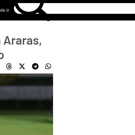
de ir
 Araras,
o