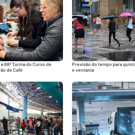
 a 88ª Turma do Curso de
Previsão do tempo para quinta
ção de Café
e ventania