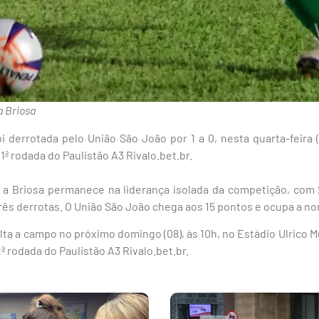
a Briosa
i derrotada pelo União São João por 1 a 0, nesta quarta-feira 
1ª rodada do Paulistão A3 Rivalo.bet.br.
a Briosa permanece na liderança isolada da competição, com
três derrotas. O União São João chega aos 15 pontos e ocupa a no
lta a campo no próximo domingo (08), às 10h, no Estádio Ulrico M
2ª rodada do Paulistão A3 Rivalo.bet.br.