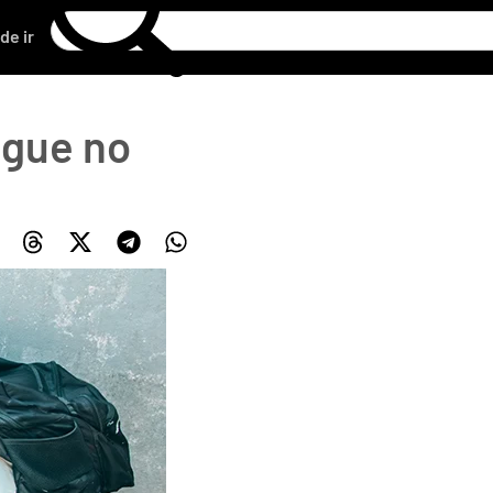
de ir
ngue no