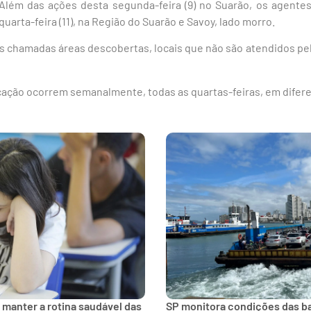
 Além das ações desta segunda-feira (9) no Suarão, os agente
quarta-feira (11), na Região do Suarão e Savoy, lado morro.
nas chamadas áreas descobertas, locais que não são atendidos p
cação ocorrem semanalmente, todas as quartas-feiras, em difere
 manter a rotina saudável das
SP monitora condições das bal