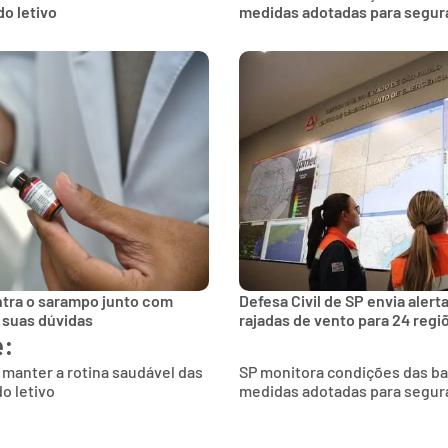
do letivo
medidas adotadas para segur
ntra o sarampo junto com
Defesa Civil de SP envia aler
 suas dúvidas
rajadas de vento para 24 regi
e:
 manter a rotina saudável das
SP monitora condições das bals
o letivo
medidas adotadas para segur