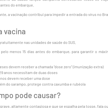
 antes do embarque.
te, a vacinação contribui para impedir a entrada do vírus no Brasi
a vacina
 gratuitamente nas unidades de saúde do SUS.
a pelo menos 15 dias antes do embarque, para garantir o máx
meses devem receber a chamada “dose zero” (imunização extra)
 29 anos necessitam de duas doses
 anos devem receber uma dose
. Além do sarampo, protege contra caxumba e rubéola
ampo pode causar?
grave, altamente contagiosa e que se espalha pela tosse, fala ou