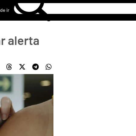
de ir
r alerta