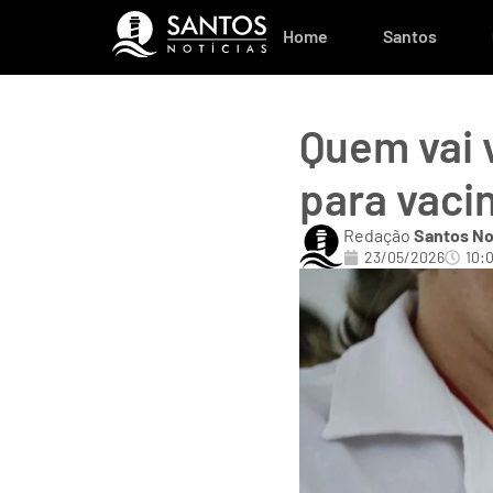
Home
Santos
Quem vai v
para vaci
Redação
Santos No
23/05/2026
10: