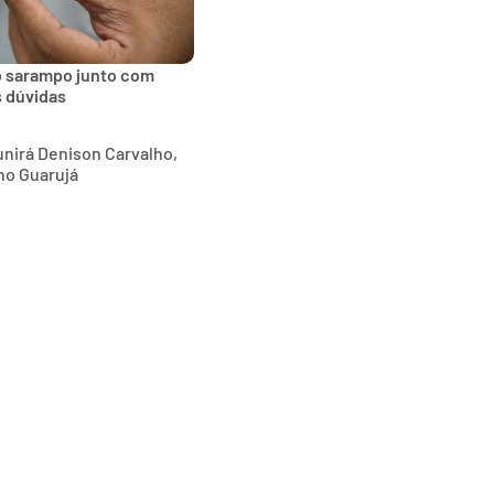
o sarampo junto com
s dúvidas
nirá Denison Carvalho,
no Guarujá