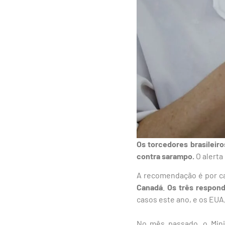
Os torcedores brasileir
contra sarampo.
O alerta
A recomendação é por c
Canadá
.
Os três respon
casos este ano, e os EUA,
No mês passado, o Mini