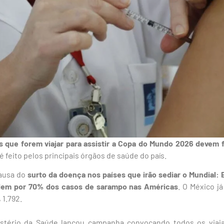
os que forem viajar para assistir a Copa do Mundo 2026 devem f
 é feito pelos principais órgãos de saúde do país.
ausa do
surto da doença nos países que irão sediar o Mundial:
dem por 70% dos casos de sarampo nas Américas
. O México já
 1.792.
stério da Saúde lançou campanha convocando todos os viaja