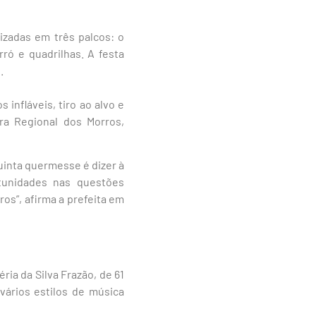
izadas em três palcos: o
rró e quadrilhas. A festa
.
infláveis, tiro ao alvo e
ura Regional dos Morros,
uinta quermesse é dizer à
tunidades nas questões
os”, afirma a prefeita em
ia da Silva Frazão, de 61
vários estilos de música