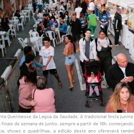
inta Quermesse da Lagoa da Saudade. A tradicional festa junin
s finais de semana de junho, sempre a partir de 16h, começando
ica, shows e quadrilhas, a edição deste ano oferecerá tamb