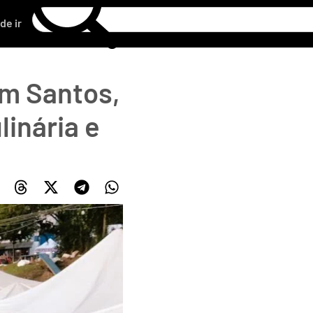
de ir
m Santos,
inária e