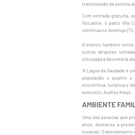
transmissão da estreia d
Com entrada gratuita, q
flutuante, o palco Vila 
continua no domingo (7), 
O evento também conta co
outras atrações voltada
vinculada à Secretaria da
“A Lagoa da Saudade é um
população o quanto o 
econômica, turística e d
exercício, Audrey Kleys.
AMBIENTE FAMI
Uma das pessoas que pres
anos, destacou a presen
tocando. O atendimento es