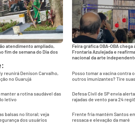
rão atendimento ampliado,
Feira gráfica OBA-OBA chega à
no fim de semana do Dia dos
Frontaria Azulejada e reafirm
nacional da arte independent
e:
y reunirá Denison Carvalho,
Posso tomar a vacina contra 
nção no Guarujá
outros imunizantes? Tire sua
 manter a rotina saudável das
Defesa Civil de SP envia alert
o letivo
rajadas de vento para 24 regi
 balsas no litoral; veja
Frente fria mantém Santos e
egurança dos usuários
ressaca e elevação da maré