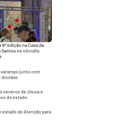
 8ª edição na Casa da
a Santos no circuito
e
o sarampo junto com
s dúvidas
as severos de chuva e
ões do estado
m estado de Atenção para