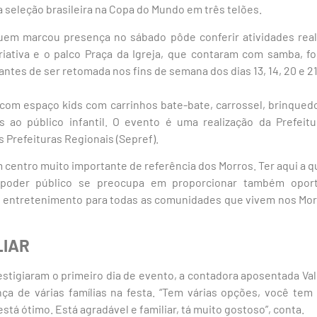
a seleção brasileira na Copa do Mundo em três telões.
uem marcou presença no sábado pôde conferir atividades real
Criativa e o palco Praça da Igreja, que contaram com samba, fo
antes de ser retomada nos fins de semana dos dias 13, 14, 20 e 21
m espaço kids com carrinhos bate-bate, carrossel, brinquedos 
s ao público infantil. O evento é uma realização da Prefeit
s Prefeituras Regionais (Sepref).
 centro muito importante de referência dos Morros. Ter aqui a q
poder público se preocupa em proporcionar também opor
e entretenimento para todas as comunidades que vivem nos Morr
LIAR
tigiaram o primeiro dia de evento, a contadora aposentada Valér
ça de várias famílias na festa. “Tem várias opções, você tem 
tá ótimo. Está agradável e familiar, tá muito gostoso”, conta.