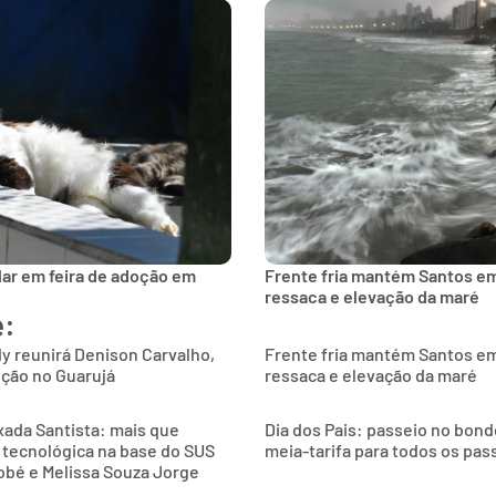
lar em feira de adoção em
Frente fria mantém Santos e
ressaca e elevação da maré
e:
y reunirá Denison Carvalho,
Frente fria mantém Santos e
nção no Guarujá
ressaca e elevação da maré
xada Santista: mais que
Dia dos Pais: passeio no bon
 tecnológica na base do SUS
meia-tarifa para todos os pas
obé e Melissa Souza Jorge