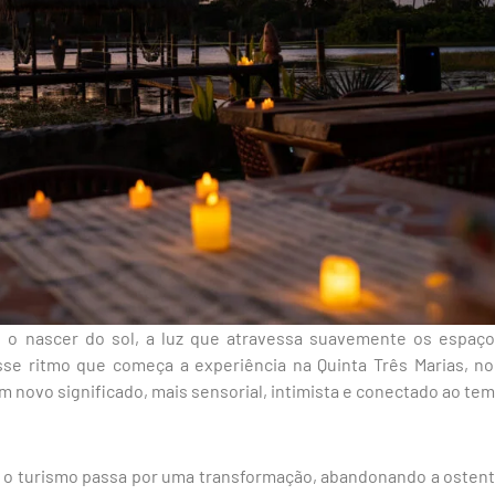
e o nascer do sol, a luz que atravessa suavemente os espaç
sse ritmo que começa a experiência na Quinta Três Marias, no 
m novo significado, mais sensorial, intimista e conectado ao t
 turismo passa por uma transformação, abandonando a ostenta