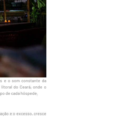
os e o som constante da
litoral do Ceará, onde o
empo de cada hóspede.
ção e o excesso, cresce