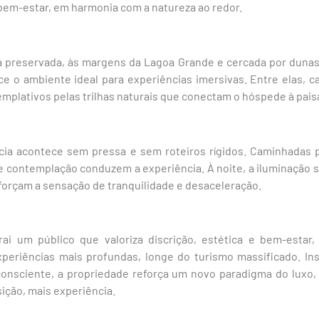
bem-estar, em harmonia com a natureza ao redor.
 preservada, às margens da Lagoa Grande e cercada por dunas 
ce o ambiente ideal para experiências imersivas. Entre elas, ca
mplativos pelas trilhas naturais que conectam o hóspede à pai
ncia acontece sem pressa e sem roteiros rígidos. Caminhadas 
contemplação conduzem a experiência. À noite, a iluminação su
reforçam a sensação de tranquilidade e desaceleração.
rai um público que valoriza discrição, estética e bem-estar,
periências mais profundas, longe do turismo massificado. I
consciente, a propriedade reforça um novo paradigma do luxo
ição, mais experiência.