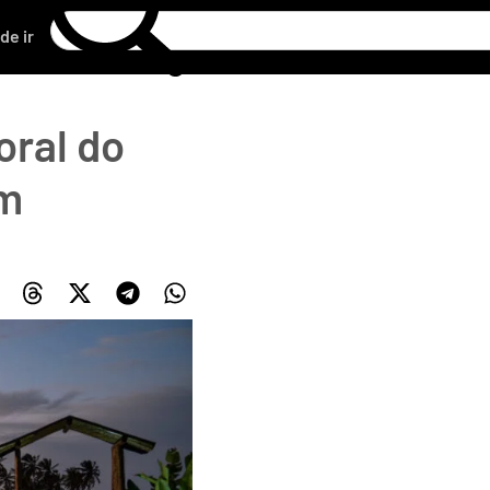
de ir
oral do
em