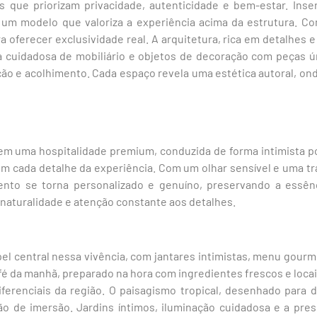
s que priorizam privacidade, autenticidade e bem-estar. Ins
m modelo que valoriza a experiência acima da estrutura. Com
a oferecer exclusividade real. A arquitetura, rica em detalhes e
 cuidadosa de mobiliário e objetos de decoração com peças ú
ção e acolhimento. Cada espaço revela uma estética autoral, on
em uma hospitalidade premium, conduzida de forma intimista por
m cada detalhe da experiência. Com um olhar sensível e uma tra
ento se torna personalizado e genuíno, preservando a essê
naturalidade e atenção constante aos detalhes.
el central nessa vivência, com jantares intimistas, menu gour
fé da manhã, preparado na hora com ingredientes frescos e locais
erenciais da região. O paisagismo tropical, desenhado para 
ção de imersão. Jardins íntimos, iluminação cuidadosa e a pre