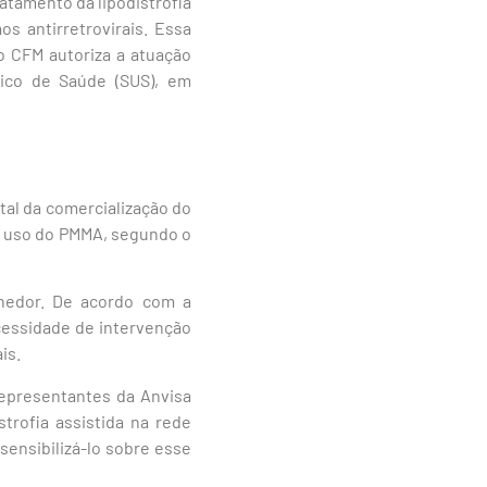
atamento da lipodistrofia
s antirretrovirais. Essa
o CFM autoriza a atuação
ico de Saúde (SUS), em
tal da comercialização do
o uso do PMMA, segundo o
hedor. De acordo com a
cessidade de intervenção
is.
representantes da Anvisa
trofia assistida na rede
sensibilizá-lo sobre esse