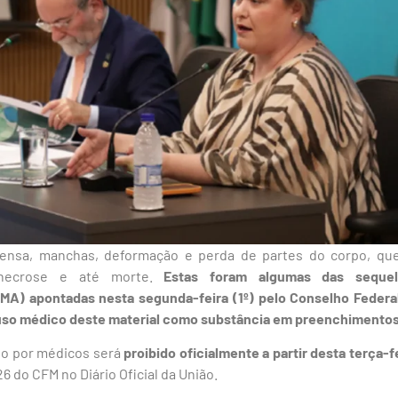
intensa, manchas, deformação e perda de partes do corpo, qu
, necrose e até morte.
Estas foram algumas das seque
MMA) apontadas nesta segunda-feira (1º) pelo Conselho Federa
o uso médico deste material como substância em preenchimentos
to por médicos será
proibido oficialmente a partir desta terça-fe
6 do CFM no Diário Oficial da União.