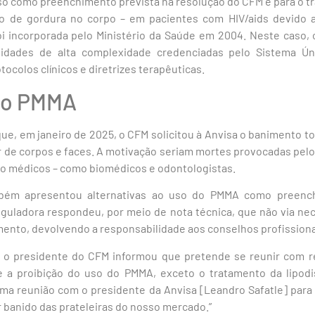
so como preenchimento prevista na resolução do CFM é para o tr
ão de gordura no corpo – em pacientes com HIV/aids devido ao
oi incorporada pelo Ministério da Saúde em 2004. Neste caso, 
dades de alta complexidade credenciadas pelo Sistema Ún
ocolos clínicos e diretrizes terapêuticas.
do PMMA
ue, em janeiro de 2025, o CFM solicitou à Anvisa o banimento to
e corpos e faces. A motivação seriam mortes provocadas pel
ão médicos – como biomédicos e odontologistas.
bém apresentou alternativas ao uso do PMMA como preenc
reguladora respondeu, por meio de nota técnica, que não via ne
nto, devolvendo a responsabilidade aos conselhos profissiona
), o presidente do CFM informou que pretende se reunir com 
e a proibição do uso do PMMA, exceto o tratamento da lipodis
ma reunião com o presidente da Anvisa [Leandro Safatle] para 
 banido das prateleiras do nosso mercado.”