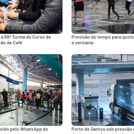
 a 88ª Turma do Curso de
Previsão do tempo para quinta
ção de Café
e ventania
lvido pelo WhatsApp do
Porto de Santos sob pressão 