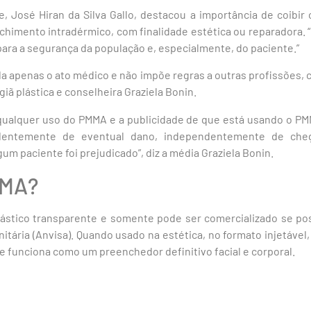
e, José Hiran da Silva Gallo, destacou a importância de coibir
himento intradérmico, com finalidade estética ou reparadora. “
ara a segurança da população e, especialmente, do paciente.”
a apenas o ato médico e não impõe regras a outras profissões, c
giã plástica e conselheira Graziela Bonin.
, qualquer uso do PMMA e a publicidade de que está usando o P
ndentemente de eventual dano, independentemente de che
um paciente foi prejudicado”, diz a média Graziela Bonin.
MMA?
ástico transparente e somente pode ser comercializado se pos
nitária (Anvisa). Quando usado na estética, no formato injetáve
e funciona como um preenchedor definitivo facial e corporal.