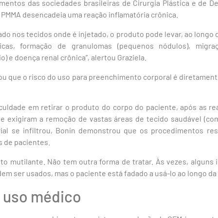
entos das sociedades brasileiras de Cirurgia Plástica e de Der
 PMMA desencadeia uma reação inflamatória crônica.
do nos tecidos onde é injetado, o produto pode levar, ao longo
ônicas, formação de granulomas (pequenos nódulos), migra
o) e doença renal crônica”, alertou Graziela.
ou que o risco do uso para preenchimento corporal é diretamen
culdade em retirar o produto do corpo do paciente, após as re
que exigiram a remoção de vastas áreas de tecido saudável (c
ial se infiltrou, Bonin demonstrou que os procedimentos res
s de pacientes.
ito mutilante. Não tem outra forma de tratar. Às vezes, algun
m ser usados, mas o paciente está fadado a usá-lo ao longo da v
 uso médico