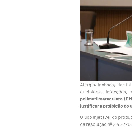
Alergia, inchaço, dor 
queloides, infecções
polimetilmetacrilato (P
justificar a proibição d
O uso injetável do produ
da resolução nº 2.461/202