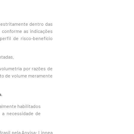
 estritamente dentro das
o conforme as indicações
rfil de risco-benefício
ntadas.
volumetria por razões de
ento de volume meramente
a.
galmente habilitados
e a necessidade de
asil pela Anvisa: Linnea