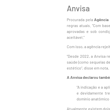
Anvisa
Procurada pela
Agência 
regras atuais. “Com bas
aprovadas e sob condiç
aceitável.”
Com isso, a agência reje
“Desde 2022, a Anvisa r
saúde (como sequelas de
estético”, disse em nota.
A Anvisa declarou também
“A indicação e a ap
e devidamente tre
domínio anatômico
Atualmente existem dois