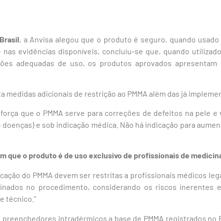
Brasil
, a Anvisa alegou que o produto é seguro, quando usado
e nas evidências disponíveis, concluiu-se que, quando utilizad
ões adequadas de uso, os produtos aprovados apresentam pe
ita medidas adicionais de restrição ao PMMA além das já impleme
eforça que o PMMA serve para correções de defeitos na pele e 
 doenças) e sob indicação médica. Não há indicação para aum
 que o produto é de uso exclusivo de profissionais de medicin
licação do PMMA devem ser restritas a profissionais médicos le
inados no procedimento, considerando os riscos inerentes 
 e técnico.”
 preenchedores intradérmicos a base de PMMA registrados no Br