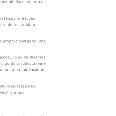
matologia, a relatora da
 do tempo, a reações
ção do material e
te proporcional ao volume
ações. Ao exibir diversos
omo gordura subcutânea e
ultaram na mutilação de
s imunossupressores
ida”, afirmou.