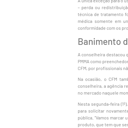
A única exceção para o u
– perda ou redistribuiç
técnica de tratamento f
médica somente em uni
conformidade com os prot
Banimento 
A conselheira destacou q
PMMA como preenchedor d
CFM, por profissionais n
Na ocasião, o CFM tam
conselheira, a agência 
no mercado naquele mome
Nesta segunda-feira (1º
para solicitar novament
pública. “Vamos marcar u
produto, que tem que ser