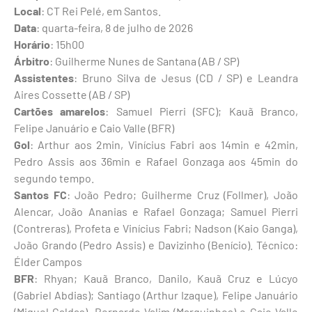
Local
: CT Rei Pelé, em Santos.
Data
: quarta-feira, 8 de julho de 2026
Horário
: 15h00
Árbitro
: Guilherme Nunes de Santana (AB / SP)
Assistentes
: Bruno Silva de Jesus (CD / SP) e Leandra
Aires Cossette (AB / SP)
Cartões amarelos
: Samuel Pierri (SFC); Kauã Branco,
Felipe Januário e Caio Valle (BFR)
Gol
: Arthur aos 2min, Vinícius Fabri aos 14min e 42min,
Pedro Assis aos 36min e Rafael Gonzaga aos 45min do
segundo tempo.
Santos FC
: João Pedro; Guilherme Cruz (Follmer), João
Alencar, João Ananias e Rafael Gonzaga; Samuel Pierri
(Contreras), Profeta e Vinícius Fabri; Nadson (Kaio Ganga),
João Grando (Pedro Assis) e Davizinho (Benício). Técnico:
Élder Campos
BFR
: Rhyan; Kauã Branco, Danilo, Kauã Cruz e Lúcyo
(Gabriel Abdias); Santiago (Arthur Izaque), Felipe Januário
(Miguel Caldas), Bernardo Valim (Marquinhos) e Caio Valle