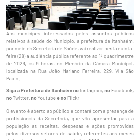
Aos munícipes interessados pelos assuntos públicos
relativos à saúde do Município, a prefeitura de Itanhaém,
por meio da Secretaria de Saúde, vai realizar nesta quinta-
feira (28) a audiência pública referente ao 1º quadrimestre
de 2026, às 9 horas, no Plenário da Câmara Municipal,
localizada na Rua João Mariano Ferreira, 229, Vila São
Paulo.
Siga a Prefeitura de Itanhaém no
Instagram
, no
Facebook
,
no
Twitter
, no
Youtube
e no
Flickr
O evento é aberto ao público e contará com a presença de
profissionais da Secretaria, que vão apresentar para a
população as receitas, despesas e ações promovidas
pelos diversos setores de saúde, referentes aos meses