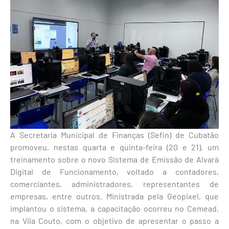
A Secretaria Municipal de Finanças (Sefin) de Cubatão
promoveu, nestas quarta e quinta-feira (20 e 21), um
treinamento sobre o novo Sistema de Emissão de Alvará
Digital de Funcionamento, voltado a contadores,
comerciantes, administradores, representantes de
empresas, entre outros. Ministrada pela Geopixel, que
implantou o sistema, a capacitação ocorreu no Cemead,
na Vila Couto, com o objetivo de apresentar o passo a