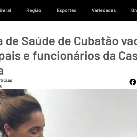
Geral
Região
Esportes
Variedades
On
a de Saúde de Cubatão va
pais e funcionários da Ca
a
tícias
36