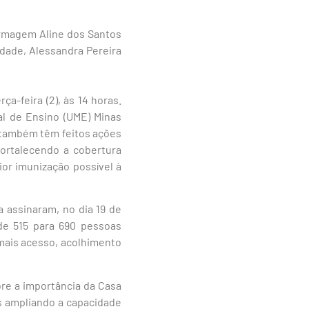
ermagem Aline dos Santos
idade, Alessandra Pereira
a-feira (2), às 14 horas.
al de Ensino (UME) Minas
 também têm feitos ações
fortalecendo a cobertura
ior imunização possível à
 assinaram, no dia 19 de
e 515 para 690 pessoas
 mais acesso, acolhimento
bre a importância da Casa
s ampliando a capacidade