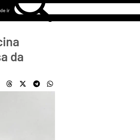
de ir
cina
sa da