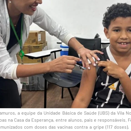
muros, a equipe da Unidade Básica de Saúde (UBS) da Vila N
ssoas na Casa da Esperança, entre alunos, pais e responsáveis. F
imunizados com doses das vacinas contra a gripe (117 doses),