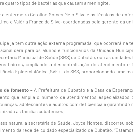
ra quatro tipos de bactérias que causam a meningite.
de a enfermeira Caroline Gomes Melo Silva e as técnicas de enf
 Lima e Valéria França da Silva, coordenadas pela gerente da un
ipe já tem outra ação externa programada, que ocorrerá na terç
vacinal será para os alunos e funcionários da Unidade Municip
ecretaria Municipal de Saúde (SMS) de Cubatão, outras unidades
vos bairros, ampliando a descentralização do atendimento e 
gilância Epidemiológica (SVE) – da SMS, proporcionando uma ma
o de fomento –
A Prefeitura de Cubatão e a Casa da Esperança
nto que amplia o número de atendimentos especializados d
crianças, adolescentes e adultos com deficiência e garantindo
izado às famílias cubatenses.
assinatura, a secretária de Saúde, Joyce Montes, discorreu so
cimento da rede de cuidado especializado de Cubatão. “Estamo