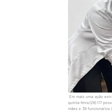
Em mais uma ação extra
quinta-feira (28) 117 pe
mães e 39 funcionários 