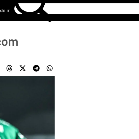
de ir
 com