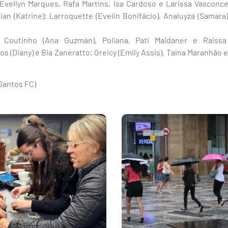
Evellyn Marques, Rafa Martins, Isa Cardoso e Larissa Vasconce
vian (Katrine); Larroquette (Evelin Bonifácio), Analuyza (Samara)
o
 Coutinho (Ana Guzmán), Poliana, Pati Maldaner e Raissa
s (Diany) e Bia Zaneratto; Greicy (Emily Assis), Taina Maranhão 
Santos FC)