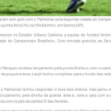
taram sem gols com o Palmeiras pela segunda rodada do Campeon
uinta-feira (14), na Vila Belmiro, em Santos (SP).
amente no Estádio Urbano Caldeira, a equipe de futebol femin
dada do Campeonato Brasileiro. Com entrada gratuita, as Ser
n Marques recebeu lançamento pela ponta direita e, com cruzame
 da pequena área, Laryh tentou completar para o fundo das rede
, o Palmeiras tentou responder e teve boa chance, mas parou 
ruzamento pela direita da grande área e, cara a cara com a go
sa com os pés da camisa 31 das Sereias.
ida teve menos chances de gols, com muito equilíbrio entre as eq