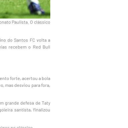
ato Paulista. O clássico
ino do Santos FC volta a
eias recebem o Red Bull
nto forte, acertou a bola
s, mas desviou para fora,
em grande defesa de Taty
leira santista, finalizou
uipes no clássico.