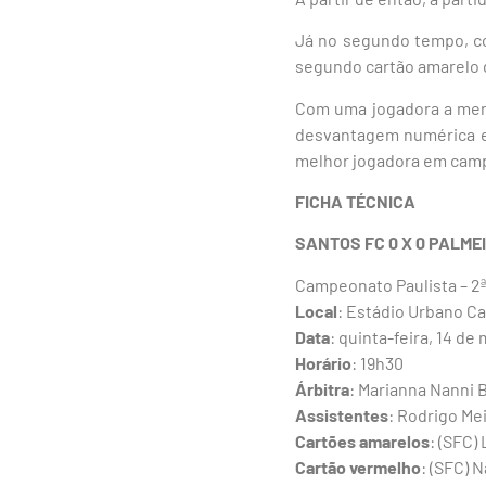
Já no segundo tempo, co
segundo cartão amarelo d
Com uma jogadora a meno
desvantagem numérica e 
melhor jogadora em cam
FICHA
TÉCNICA
SANTOS FC 0 X 0 PALME
Campeonato Paulista – 2
Local
: Estádio Urbano Cal
Data
: quinta-feira, 14 de
Horário
: 19h30
Árbitra
: Marianna Nanni 
Assistentes
: Rodrigo Me
Cartões
amarelos
: (SFC)
Cartão vermelho
: (SFC) N