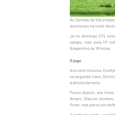
As Sereias da Vila empa
aconteceu na noite desta q
Já no domingo (17), nov
campo, mas pela 11ª ro
Bragantino às 18 horas.
O jogo
Aos sete minutos, Evelly
na segunda trave. Dentro
à direita da meta.
Pouco depois, aos treze
Amaro. Glaucia recebeu c
firme, mas parou em defe
A partir de então, a part