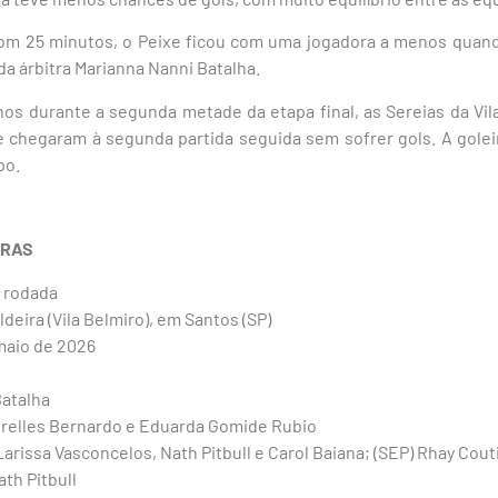
m 25 minutos, o Peixe ficou com uma jogadora a menos quand
a árbitra Marianna Nanni Batalha.
s durante a segunda metade da etapa final, as Sereias da Vil
chegaram à segunda partida seguida sem sofrer gols. A goleira
po.
IRAS
ª rodada
deira (Vila Belmiro), em Santos (SP)
 maio de 2026
Batalha
irelles Bernardo e Eduarda Gomide Rubio
 Larissa Vasconcelos, Nath Pitbull e Carol Baiana; (SEP) Rhay Cou
ath Pitbull