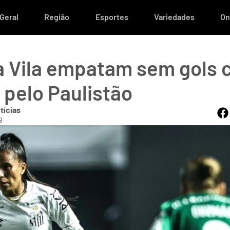
Geral
Região
Esportes
Variedades
On
a Vila empatam sem gols
 pelo Paulistão
tícias
9