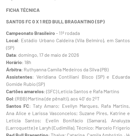
FICHA
TÉCNICA
SANTOS FC 0 X 1 RED BULL BRAGANTINO (SP)
Campeonato Brasileiro
– 11ª rodada
Local
: Estádio Urbano Caldeira (Vila Belmiro), em Santos
(SP)
Data
: domingo, 17 de maio de 2026
Horário
: 18h
Árbitra
: Ruthyanna Camila Medeiros da Silva (PB)
Assistentes
: Veridiana Contiliani Bisco (SP) e Eduarda
Gomide Rubio (SP)
Cartões
amarelos
: (SFC) Leticia Santos e Rafa Martins
Gol
: (RBB) Martina (de pênalti), aos 40’ do 2ºT
Santos
FC
: Taty Amaro; Evellyn Marques, Rafa Martins,
Ana Alice e Larissa Vasconcelos; Suzane Pires, Katrine e
Leticia Santos; Evelin Bonifácio (Samara), Analuyza
(Larroquette) e Laryh (Eudimilla). Técnico: Marcelo Frigerio
Red Bull Bragantino
: Thalya; Catarina, Camila Ambrózio, Jé