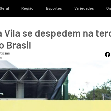
Geral
Região
Esportes
Variedades
On
a Vila se despedem na ter
o Brasil
tícias
09