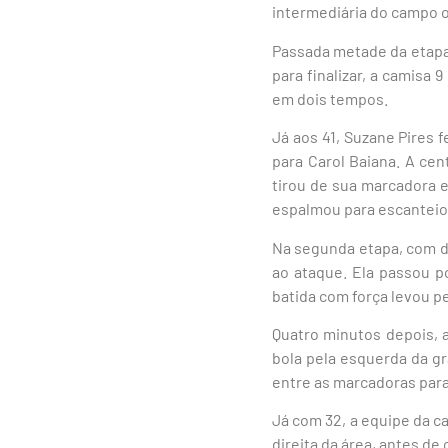
intermediária do campo o
Passada metade da etapa 
para finalizar, a camisa 
em dois tempos.
Já aos 41, Suzane Pires 
para Carol Baiana. A cen
tirou de sua marcadora e
espalmou para escanteio
Na segunda etapa, com d
ao ataque. Ela passou po
batida com força levou p
Quatro minutos depois, a
bola pela esquerda da g
entre as marcadoras para
Já com 32, a equipe da c
direita da área, antes de 