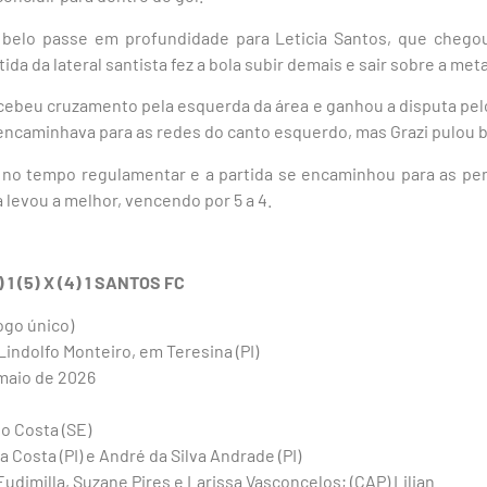
u belo passe em profundidade para Leticia Santos, que chego
atida da lateral santista fez a bola subir demais e sair sobre a meta
cebeu cruzamento pela esquerda da área e ganhou a disputa pel
 encaminhava para as redes do canto esquerdo, mas Grazi pulou b
 no tempo regulamentar e a partida se encaminhou para as pen
a levou a melhor, vencendo por 5 a 4.
 1 (5) X (4) 1 SANTOS FC
jogo único)
Lindolfo Monteiro, em Teresina (PI)
 maio de 2026
o Costa (SE)
 Costa (PI) e André da Silva Andrade (PI)
 Eudimilla, Suzane Pires e Larissa Vasconcelos; (CAP) Lilian