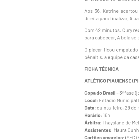
Aos 36, Katrine acerto
direita para finalizar. A b
Com 42 minutos, Cury re
para cabecear. A bola se
O placar ficou empatado
pênaltis, a equipe da cas
FICHA
TÉCNICA
ATLÉTICO PIAUIENSE (PI)
Copa do Brasil
– 3ª fase (
Local
: Estádio Municipal 
Data
: quinta-feira, 28 de
Horário
: 16h
Árbitra
: Thayslane de Mel
Assistentes
: Maura Cunha
Cartões
amarelos
: (SFC)