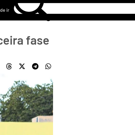
de ir
ceira fase