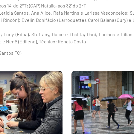
aos 14’ do 2ºT; (CAP) Natalia, aos 32’ do 2ºT
Leticia Santos, Ana Alice, Rafa Martins e Larissa Vasconcelos; Su
li Rincón); Evelin Bonifácio (Larroquette), Carol Baiana (Cury) e 
i; Ludy (Edna), Steffany, Dulce e Thalita; Dani, Luciana e Lilia
a e Nenê (Edilene). Técnico: Renata Costa
Santos FC)