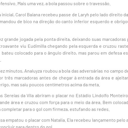
fensivo. Mais uma vez, a bola passou sobre o travessão.
inicial, Carol Baiana recebeu passe de Laryh pelo lado direito 
9 mandou de bico na direção do canto inferior esquerdo e obrigo
fez grande jogada pela ponta direita, deixando suas marcadoras 
troavante viu Eudimilla chegando pela esquerda e cruzou raste
 bateu colocado para o ângulo direito, mas parou em defesa es
.
ez minutos, Analuyza roubou a bola das adversárias no campo d
r três marcadoras antes de chegar à entrada da área e ajeitar 
erigo, mas saiu poucos centímetros acima da meta.
s Sereias da Vila abriram o placar no Estádio Lindolfo Monteir
rande área e cruzou com força para o meio da área. Bem colocad
 completar para o gol com firmeza, estufando as redes.
asa empatou o placar com Natalia. Ela recebeu lançamento pelo a
concluir para dentro do gol.