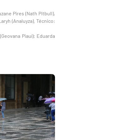
zane Pires (Nath Pitbull),
Laryh (Analuyza). Técnico:
n (Geovana Piauí); Eduarda