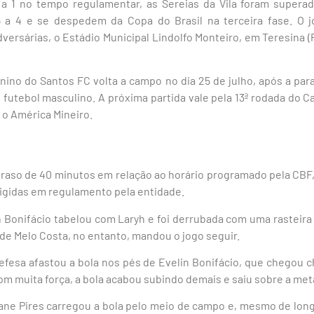
a 1 no tempo regulamentar, as Sereias da Vila foram superad
 5 a 4 e se despedem da Copa do Brasil na terceira fase. O 
ersárias, o Estádio Municipal Lindolfo Monteiro, em Teresina (P
nino do Santos FC volta a campo no dia 25 de julho, após a pa
futebol masculino. A próxima partida vale pela 13ª rodada do 
 o América Mineiro.
 atraso de 40 minutos em relação ao horário programado pela CBF
igidas em regulamento pela entidade.
n Bonifácio tabelou com Laryh e foi derrubada com uma rasteira
 de Melo Costa, no entanto, mandou o jogo seguir.
efesa afastou a bola nos pés de Evelin Bonifácio, que chegou 
om muita força, a bola acabou subindo demais e saiu sobre a met
ne Pires carregou a bola pelo meio de campo e, mesmo de longe