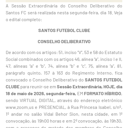
A Sessão Extraordinária do Conselho Deliberativo do
Santos FC será realizada nesta segunda-feira, dia 18. Veja
o edital completo:
SANTOS FUTEBOL CLUBE
CONSELHO DELIBERATIVO
De acordo com os artigos: 51, inciso “V”, 53 e 58 do Estatuto
Social combinados com os artigos 46, alínea “a”, inciso I e II,
47, alíneas “a” e “b”, 74, alínea “b” e “c”, 75, alínea “a”, 81,
parágrafo quinto, 157 à 163 do Regimento Interno, fica
convocado o Conselho Deliberativo do
SANTOS FUTEBOL
CLUBE
para reunir-se em
Sessão Extraordinária, HOJE, dia
18 de maio de 2026, segunda-feira,
EM
FORMATO HÍBRIDO
,
sendo VIRTUAL DIGITAL, através do endereço eletrônico
www.zoom.us e PRESENCIAL, à Rua Princesa Isabel, s/nº,
1º andar no salão Vidal Behor Sion, nesta cidade, em 1ª
convocação, às 19h00 horas e em 2ª convocação, às 19h30,
com a presença de metade dos membros do Conselho