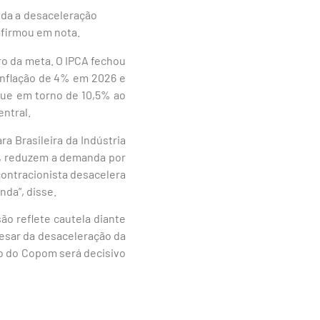
nda a desaceleração
 afirmou em nota.
ro da meta. O IPCA fechou
inflação de 4% em 2026 e
gue em torno de 10,5% ao
entral.
a Brasileira da Indústria
io, reduzem a demanda por
contracionista desacelera
nda”, disse.
o reflete cautela diante
pesar da desaceleração da
do do Copom será decisivo