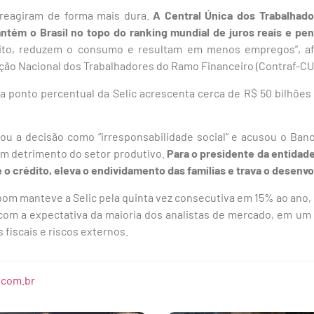
s reagiram de forma mais dura.
A Central Única dos Trabalhado
tém o Brasil no topo do ranking mundial de juros reais e pena
ito, reduzem o consumo e resultam em menos empregos”, af
ção Nacional dos Trabalhadores do Ramo Financeiro (Contraf-CU
a ponto percentual da Selic acrescenta cerca de R$ 50 bilhões
icou a decisão como “irresponsabilidade social” e acusou o Ban
em detrimento do setor produtivo.
Para o presidente da entidade,
e o crédito, eleva o endividamento das famílias e trava o desen
opom manteve a Selic pela quinta vez consecutiva em 15% ao ano, 
com a expectativa da maioria dos analistas de mercado, em um 
 fiscais e riscos externos.
.com.br