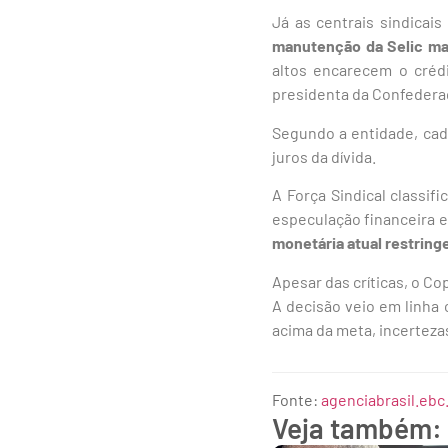
Já as centrais sindicai
manutenção da Selic man
altos encarecem o créd
presidenta da Confedera
Segundo a entidade, cad
juros da dívida.
A Força Sindical classif
especulação financeira 
monetária atual restring
Apesar das críticas, o C
A decisão veio em linha 
acima da meta, incertezas
Fonte:
agenciabrasil.ebc
Veja também: