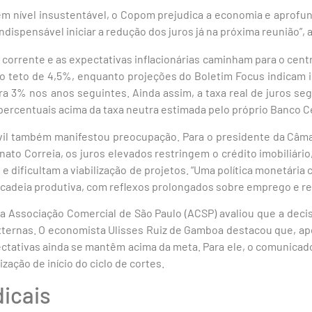
 em nível insustentável, o Copom prejudica a economia e aprofu
ndispensável iniciar a redução dos juros já na próxima reunião”,
o corrente e as expectativas inflacionárias caminham para o cent
o teto de 4,5%, enquanto projeções do Boletim Focus indicam 
ra 3% nos anos seguintes. Ainda assim, a taxa real de juros se
 percentuais acima da taxa neutra estimada pelo próprio Banco C
vil também manifestou preocupação. Para o presidente da Câmar
nato Correia, os juros elevados restringem o crédito imobiliár
dificultam a viabilização de projetos. “Uma política monetária 
a cadeia produtiva, com reflexos prolongados sobre emprego e re
 Associação Comercial de São Paulo (ACSP) avaliou que a decisã
externas. O economista Ulisses Ruiz de Gamboa destacou que, a
pectativas ainda se mantêm acima da meta. Para ele, o comunica
zação de início do ciclo de cortes.
dicais