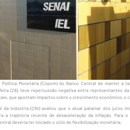
 Política Monetária (Copom) do Banco Central de manter a ta
feira (28), teve repercussão negativa entre representantes da 
dicais, que apontam impactos sobre o crescimento econômico, o 
 da Indústria (CNI) avaliou que o atual patamar dos juros 
 a trajetória recente de desaceleração da inflação. Para o
tral deveria ter iniciado o ciclo de flexibilização monetária.