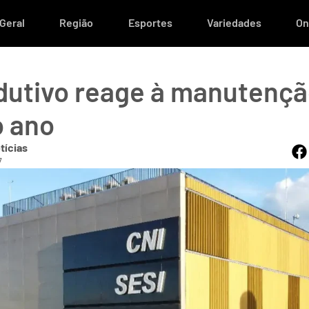
Geral
Região
Esportes
Variedades
On
dutivo reage à manutençã
o ano
tícias
7