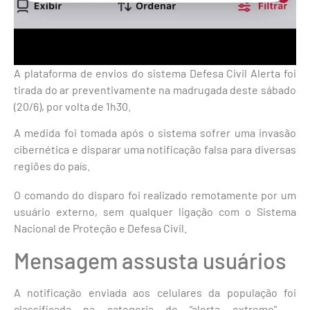
A plataforma de envios do sistema Defesa Civil Alerta foi
tirada do ar preventivamente na madrugada deste sábado
(20/6), por volta de 1h30.
A medida foi tomada após o sistema sofrer uma invasão
cibernética e disparar uma notificação falsa para diversas
regiões do país.
O comando do disparo foi realizado remotamente por um
usuário externo, sem qualquer ligação com o Sistema
Nacional de Proteção e Defesa Civil.
Mensagem assusta usuários
A notificação enviada aos celulares da população foi
classificada na categoria de “alerta extremo” —