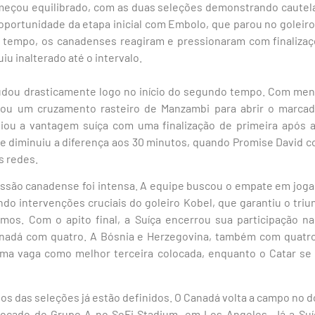
meçou equilibrado, com as duas seleções demonstrando cautela
 oportunidade da etapa inicial com Embolo, que parou no goleiro
ro tempo, os canadenses reagiram e pressionaram com finalizaç
u inalterado até o intervalo.
udou drasticamente logo no início do segundo tempo. Com me
tou um cruzamento rasteiro de Manzambi para abrir o marcad
iou a vantagem suíça com uma finalização de primeira após a
e diminuiu a diferença aos 30 minutos, quando Promise David
s redes.
essão canadense foi intensa. A equipe buscou o empate em joga
indo intervenções cruciais do goleiro Kobel, que garantiu o tr
mos. Com o apito final, a Suíça encerrou sua participação n
anadá com quatro. A Bósnia e Herzegovina, também com quatro
uma vaga como melhor terceira colocada, enquanto o Catar s
 das seleções já estão definidos. O Canadá volta a campo no d
locado do Grupo A no SoFi Stadium, em Los Angeles. Já a Su