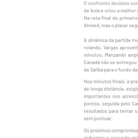
O confronto decisivo co
de bola e criou a melhor
Na reta final do primei
Ahmed, mas o placar segui
A dinâmica da partida m
rolando, Vargas aprovei
minutos, Manzambi ampl
Canadá não se entregou 
de Saliba para o fundo da
Nos minutos finais, a pr
de longa distância, exig
importantes nos acrésci
pontos, seguida pelo C
resultados para tentar 
sem pontuar.
Os próximos compromissos
enfrentar o segundo co