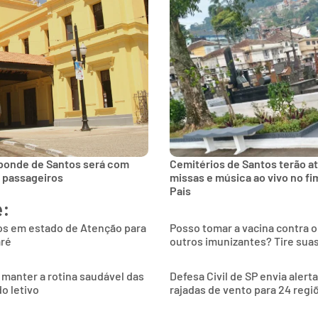
 bonde de Santos será com
Cemitérios de Santos terão a
s passageiros
missas e música ao vivo no f
Pais
e:
os em estado de Atenção para
Posso tomar a vacina contra 
aré
outros imunizantes? Tire sua
 manter a rotina saudável das
Defesa Civil de SP envia alert
o letivo
rajadas de vento para 24 regi