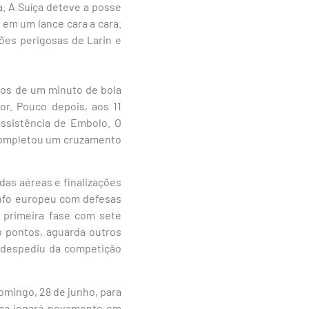
. A Suíça deteve a posse
 em um lance cara a cara.
ões perigosas de Larin e
nos de um minuto de bola
or. Pouco depois, aos 11
ssistência de Embolo. O
 completou um cruzamento
das aéreas e finalizações
iunfo europeu com defesas
a primeira fase com sete
 pontos, aguarda outros
e despediu da competição
omingo, 28 de junho, para
íça jogará novamente em