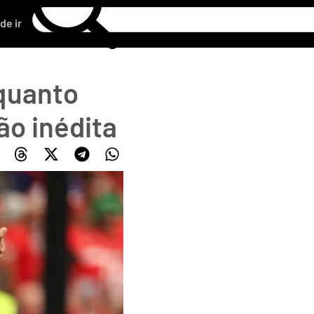
de ir
nquanto
ão inédita