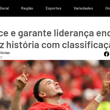
Geral
Região
Esportes
Variedades
On
ce e garante liderança e
 história com classificaç
tícias
07