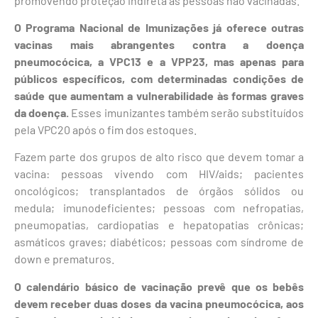
promovendo proteção indireta às pessoas não vacinadas.
O Programa Nacional de Imunizações já oferece outras
vacinas mais abrangentes contra a doença
pneumocócica, a VPC13 e a VPP23, mas apenas para
públicos específicos, com determinadas condições de
saúde que aumentam a vulnerabilidade às formas graves
da doença.
Esses imunizantes também serão substituídos
pela VPC20 após o fim dos estoques.
Fazem parte dos grupos de alto risco que devem tomar a
vacina: pessoas vivendo com HIV/aids; pacientes
oncológicos; transplantados de órgãos sólidos ou
medula; imunodeficientes; pessoas com nefropatias,
pneumopatias, cardiopatias e hepatopatias crônicas;
asmáticos graves; diabéticos; pessoas com síndrome de
down e prematuros.
O calendário básico de vacinação prevê que os bebês
devem receber duas doses da vacina pneumocócica, aos