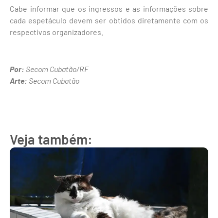
Cabe informar que os ingressos e as informações sobre
cada espetáculo devem ser obtidos diretamente com os
respectivos organizadores.
Por:
Secom Cubatão/RF
Arte:
Secom Cubatão
Veja também: