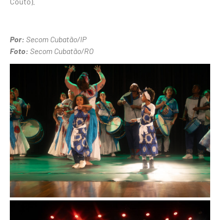
Couto).
Por:
Secom Cubatão/IP
Foto:
Secom Cubatão/RO