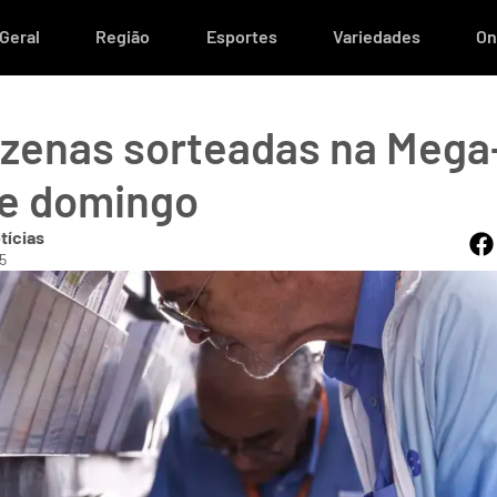
Geral
Região
Esportes
Variedades
On
ezenas sorteadas na Mega
te domingo
tícias
5