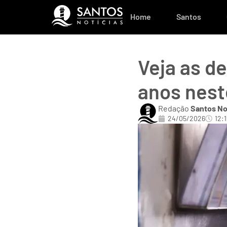
Home
Santos
Veja as d
anos nes
Redação
Santos No
24/05/2026
12:1