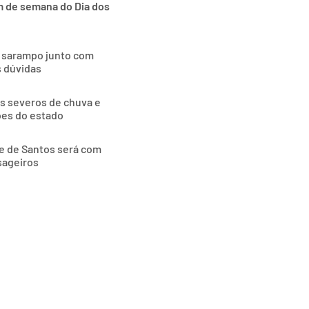
im de semana do Dia dos
o sarampo junto com
s dúvidas
as severos de chuva e
ões do estado
de de Santos será com
sageiros