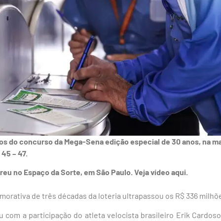
os do concurso da Mega-Sena edição especial de 30 anos, na m
 45 – 47.
reu no Espaço da Sorte, em São Paulo. Veja vídeo aqui.
orativa de três décadas da loteria ultrapassou os R$ 336 milhõ
u com a participação do atleta velocista brasileiro Erik Cardos