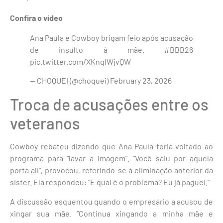
Confira o vídeo
Ana Paula e Cowboy brigam feio após acusação
de insulto à mãe. #BBB26
pic.twitter.com/XKnqlWjvQW
— CHOQUEI (@choquei) February 23, 2026
Troca de acusações entre os
veteranos
Cowboy rebateu dizendo que Ana Paula teria voltado ao
programa para “lavar a imagem”. “Você saiu por aquela
porta ali”, provocou, referindo-se à eliminação anterior da
sister. Ela respondeu: “E qual é o problema? Eu já paguei.”
A discussão esquentou quando o empresário a acusou de
xingar sua mãe. “Continua xingando a minha mãe e