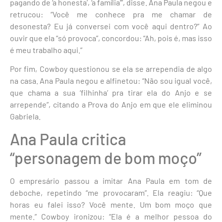
pagando de ‘a honesta’, ‘a família’”, disse. Ana Paula negou e
retrucou: “Você me conhece pra me chamar de
desonesta? Eu já conversei com você aqui dentro?” Ao
ouvir que ela “só provoca”, concordou: “Ah, pois é, mas isso
é meu trabalho aqui.”
Por fim, Cowboy questionou se ela se arrependia de algo
na casa. Ana Paula negou e alfinetou: “Não sou igual você,
que chama a sua ‘filhinha’ pra tirar ela do Anjo e se
arrepende”, citando a Prova do Anjo em que ele eliminou
Gabriela.
Ana Paula critica
“personagem de bom moço”
O empresário passou a imitar Ana Paula em tom de
deboche, repetindo “me provocaram”. Ela reagiu: “Que
horas eu falei isso? Você mente. Um bom moço que
mente.” Cowboy ironizou: “Ela é a melhor pessoa do