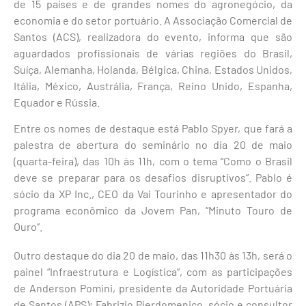
de 15 países e de grandes nomes do agronegócio, da
economia e do setor portuário. A Associação Comercial de
Santos (ACS), realizadora do evento, informa que são
aguardados profissionais de várias regiões do Brasil,
Suíça, Alemanha, Holanda, Bélgica, China, Estados Unidos,
Itália, México, Austrália, França, Reino Unido, Espanha,
Equador e Rússia.
Entre os nomes de destaque está Pablo Spyer, que fará a
palestra de abertura do seminário no dia 20 de maio
(quarta-feira), das 10h às 11h, com o tema “Como o Brasil
deve se preparar para os desafios disruptivos”. Pablo é
sócio da XP Inc., CEO da Vai Tourinho e apresentador do
programa econômico da Jovem Pan, “Minuto Touro de
Ouro”.
Outro destaque do dia 20 de maio, das 11h30 às 13h, será o
painel “Infraestrutura e Logística”, com as participações
de Anderson Pomini, presidente da Autoridade Portuária
de Santos (APS); Fabrizio Pierdomenico, sócio e consultor