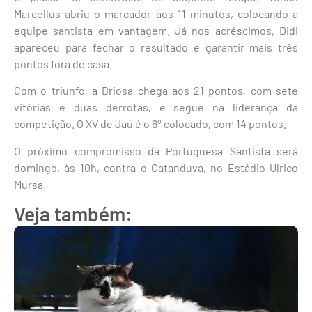
Marcellus abriu o marcador aos 11 minutos, colocando a
equipe santista em vantagem. Já nos acréscimos, Didi
apareceu para fechar o resultado e garantir mais três
pontos fora de casa.
Com o triunfo, a Briosa chega aos 21 pontos, com sete
vitórias e duas derrotas, e segue na liderança da
competição. O XV de Jaú é o 6º colocado, com 14 pontos.
O próximo compromisso da Portuguesa Santista será
domingo, às 10h, contra o Catanduva, no Estádio Ulrico
Mursa.
Veja também: