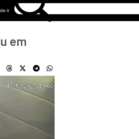
de ir
eu em