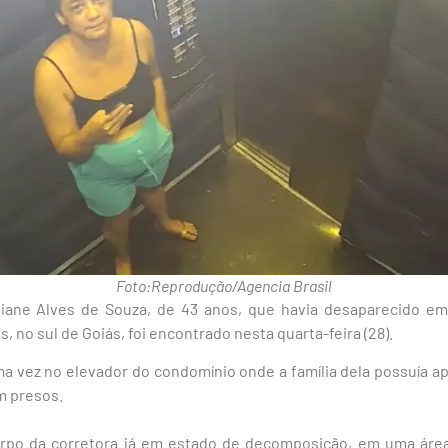
Foto:Reprodução/Agencia Brasil
aiane Alves de Souza, de 43 anos, que havia desaparecido e
 no sul de Goiás, foi encontrado nesta quarta-feira (28).
tima vez no elevador do condomínio onde a família dela possuía a
am presos.
orpo da corretora já em estado de decomposição, em uma áre