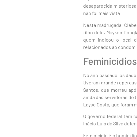
desaparecida misteriosa
não foi mais vista.
Nesta madrugada, Cléber 
filho dele, Maykon Dougla
quem indicou o local d
relacionados ao condomí
Feminicídios
No ano passado, os dados
tiveram grande repercus
Santos, que morreu após
ainda das servidoras do 
Layse Costa, que foram mo
O governo federal tem c
Inácio Lula da Silva defe
Feminicídio é o homicídi