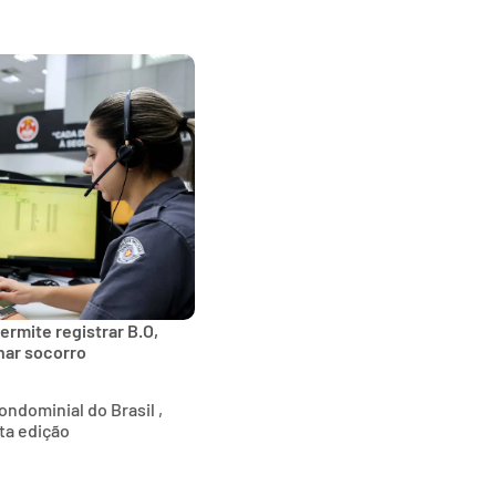
ermite registrar B.O,
onar socorro
ndominial do Brasil ,
ta edição