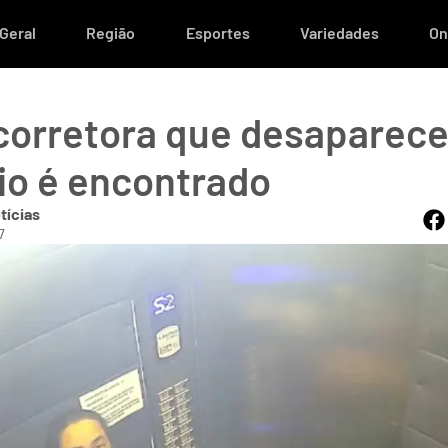
Geral
Região
Esportes
Variedades
On
corretora que desaparec
o é encontrado
tícias
7