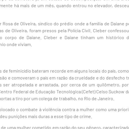
mente há mais de um mês, quando entrou no elevador, desceu
Rosa de Oliveira, síndico do prédio onde a família de Daiane 
s de Oliveira, foram presos pela Polícia Civil. Cleber confessou 
o corpo de Daiane. Cleber e Daiane tinham um histórico d
nio onde viviam.
 de feminicídio bateram recorde em alguns locais do país, como
são e comoveram o país em razão da crueldade e do desfecho tr
 ser atropelada e arrastada, por cerca de um quilômetro, p
Centro Federal de Educação Tecnológica (Cefet) Celso Suckow d
rtas a tiro por um colega de trabalho, no Rio de Janeiro.
olocado o combate à violência contra a mulher como uma priori
ndeu punições mais duras a esse tipo de crime.
o de uma mulher cometido em razão do seu gênero, caracterizad